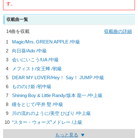
す。
収載曲一覧
14曲を収載
収載曲の詳細
1
Magic/
Mrs. GREEN APPLE
/中級
2
向日葵/
Ado
/中級
3
会いにいこう/
UA
/中級
4
メフィスト/
女王蜂
/初級
5
DEAR MY LOVER/
Hey！ Say！ JUMP
/中級
6
もののけ姫 /初中級
7
Shining Boy & Little Randy/
坂本 龍一
/中上級
8
瞳をとじて/
平井 堅
/中級
9
川の流れのように/
美空 ひばり
/中上級
10
“スター・ウォーズ”メドレー /上級
もっと見る