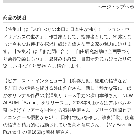
ページトップへ
商品の説明
【特集1】は「30年ぶりの来日に日本中が沸く！ ジョン・ウ
ィリアムズの世界」。作曲家として、指揮者として、91歳とな
った今もなお芸術を探求し続ける偉大な音楽家の魅力に迫りま
す。【特集2】は「まだ間に合う！ 自由研究お助け企画手づく
り楽器で楽しもう」。夏休みも終盤。自由研究にもぴったりの
楽しい“手づくり楽器”をご紹介します。
【ピアニスト・インタビュー】は演奏活動、後進の指導など、
多方面での活躍を続ける外山啓介さん、新曲「静かな夜に」ほ
かオリジナル作品の楽譜集リリース予定の横山幸雄さん、NEW
ALBUM『Szene』をリリースし、2023年9月からはアルバムを
引っ提げてツアーを開催する石井琢磨さん、グリーグ国際ピア
ノコンクール優勝から5年、日本に拠点を移し、演奏活動、後進
の指導と精力的に活動されている髙木竜馬さん。【My Favorite
Partner】の第18回は若林 顕さん。