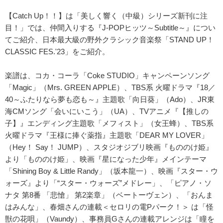
【Catch Up！！】は「美しく響く（中級）シリーズ新刊に注
目！」では、仲間入りする『J-POPヒッツ～Subtitle～』につい
てご紹介、日本最大級の野外クラシック音楽祭「STAND UP！
CLASSIC FES.'23」をご紹介。
楽譜は、コカ・コーラ「Coke STUDIO」キャンペーンソング
「Magic」（Mrs. GREEN APPLE）、TBS系 火曜ドラマ『18／
40～ふたりなら夢も恋も～』主題歌「向日葵」（Ado）、JR東
海CMソング「会いにいこう」（UA）、TVアニメ『【推しの
子】』エンディング主題歌「メフィスト」（女王蜂）、TBS系
火曜ドラマ『王様に捧ぐ薬指』主題歌「DEAR MY LOVER」
（Hey！ Say！ JUMP）、スタジオジブリ映画『もののけ姫』
より「もののけ姫」、映画『星になった少年』メインテーマ
「Shining Boy & Little Randy」（坂本龍一）、映画『スター・ウ
ォーズ』より「“スター・ウォーズ”メドレー」、「ピアノ・ソ
ナタ 第8番 「悲愴」 第2楽章」（ベートーヴェン）、「おんま
はみんな」、春畑さんの連載＜セロリの電Pパーク！＞ は「怪
獣の花唄」（Vaundy）、事務員Gさんの連載アレンジは「瞳を