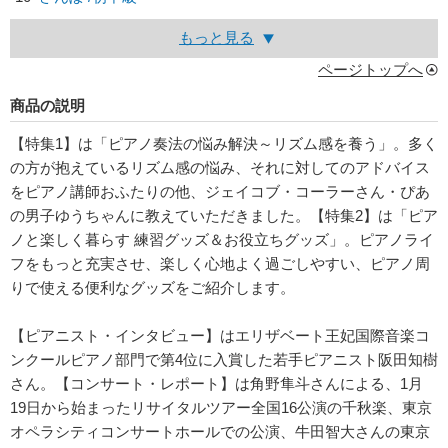
もっと見る
ページトップへ
商品の説明
【特集1】は「ピアノ奏法の悩み解決～リズム感を養う」。多く
の方が抱えているリズム感の悩み、それに対してのアドバイス
をピアノ講師おふたりの他、ジェイコブ・コーラーさん・ぴあ
の男子ゆうちゃんに教えていただきました。【特集2】は「ピア
ノと楽しく暮らす 練習グッズ＆お役立ちグッズ」。ピアノライ
フをもっと充実させ、楽しく心地よく過ごしやすい、ピアノ周
りで使える便利なグッズをご紹介します。
【ピアニスト・インタビュー】はエリザベート王妃国際音楽コ
ンクールピアノ部門で第4位に入賞した若手ピアニスト阪田知樹
さん。【コンサート・レポート】は角野隼斗さんによる、1月
19日から始まったリサイタルツアー全国16公演の千秋楽、東京
オペラシティコンサートホールでの公演、牛田智大さんの東京