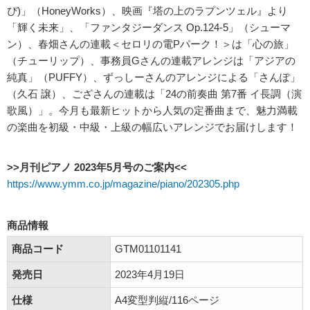
ぴ)」（HoneyWorks）、映画『塔の上のラプンツェル』より
「輝く未来」、「ファンタジーダンス Op.124-5」（シューマ
ン）、春畑さんの連載＜セロリの電Pパーク！＞は「心の旅」
（チューリップ）、事務員Gさんの連載アレンジは「アジアの
純真」（PUFFY）、ずっしーさんのアレンジによる「さんぽ」
（久石 譲）、ござさんの連載は「24の前奏曲 第7番 イ長調（演
歌風）」。今月も最新ヒットから人気の定番曲まで、魅力満載
の楽曲を初級・中級・上級の幅広いアレンジでお届けします！
>>月刊ピアノ 2023年5月号のご案内<<
https://www.ymm.co.jp/magazine/piano/202305.php
商品情報
商品コード
GTM01101141
発売日
2023年4月19日
仕様
A4変型判縦/116ページ