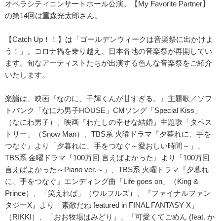
オペラシティコンサートホール公演。【My Favorite Partner】
の第14回は重森光太郎さん。
【Catch Up！！】は「ゴールデンウィークは音楽祭に出かけよ
う！」。コロナ禍を乗り越え、日本各地の音楽祭が再開してい
ます。旬なアーティストたちが出演する色んな音楽祭をご紹介
いたします。
楽譜は、映画『なのに、千輝くんが甘すぎる。』主題歌／ソフ
トバンク「なにわ男子HOUSE」CMソング「Special Kiss」
（なにわ男子）、映画『わたしの幸せな結婚』主題歌「タペス
トリー」（Snow Man）、TBS系 火曜ドラマ『夕暮れに、手を
つなぐ』より「夕暮れに、手をつなぐ～愛おしい時間～」、
TBS系 金曜ドラマ『100万回 言えばよかった』より「100万回
言えばよかった～Piano ver.～」、TBS系 火曜ドラマ『夕暮れ
に、手をつなぐ』エンディング曲「Life goes on」（King &
Prince）、「笑えれば」（ウルフルズ）、『ファイナルファン
タジーX』より「素敵だね featured in FINAL FANTASY X」
（RIKKI）、「おお牧場はみどり」、「可愛くてごめん (feat. か