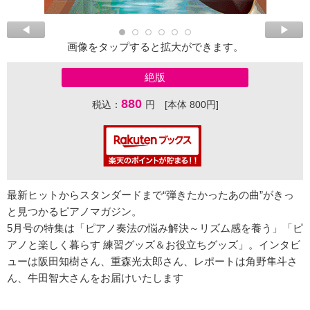
画像をタップすると拡大ができます。
絶版
880
税込：
円 [本体 800円]
最新ヒットからスタンダードまで“弾きたかったあの曲”がきっ
と見つかるピアノマガジン。
5月号の特集は「ピアノ奏法の悩み解決～リズム感を養う」「ピ
アノと楽しく暮らす 練習グッズ＆お役立ちグッズ」。インタビ
ューは阪田知樹さん、重森光太郎さん、レポートは角野隼斗さ
ん、牛田智大さんをお届けいたします