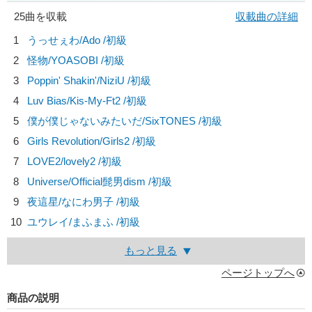
25曲を収載
収載曲の詳細
1
うっせぇわ/
Ado
/初級
2
怪物/
YOASOBI
/初級
3
Poppin' Shakin'/
NiziU
/初級
4
Luv Bias/
Kis-My-Ft2
/初級
5
僕が僕じゃないみたいだ/
SixTONES
/初級
6
Girls Revolution/
Girls2
/初級
7
LOVE2/
lovely2
/初級
8
Universe/
Official髭男dism
/初級
9
夜這星/
なにわ男子
/初級
10
ユウレイ/
まふまふ
/初級
もっと見る
ページトップへ
商品の説明