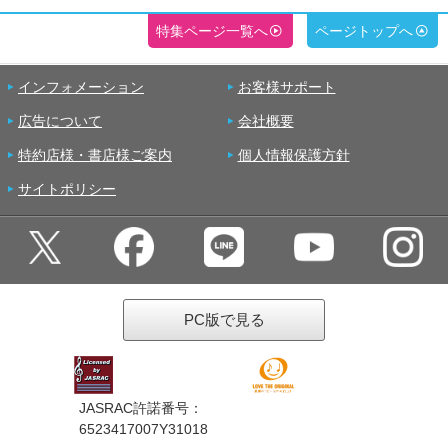
特集ページ一覧へ
ページトップへ
インフォメーション
お客様サポート
広告について
会社概要
特約店様・書店様ご案内
個人情報保護方針
サイトポリシー
PC版で見る
JASRAC許諾番号：
6523417007Y31018