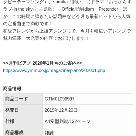
グビーテーマソング）、sumika「願い」（ドラマ『おっさんず
ラブ-in the sky-』主題歌）、Official髭男dism「Pretender」ほ
か、この時期に弾きたい話題曲など今月も最新ヒットから人気
の定番曲まで満載です！
初級アレンジから上級アレンジまで、今月も幅広いアレンジで
魅力満載、大充実の内容でお届けします！
>>月刊ピアノ 2020年1月号のご案内<<
https://www.ymm.co.jp/magazine/piano/202001.php
商品情報
商品コード
GTM01096987
発売日
2019年12月20日
仕様
A4変型判縦/132ページ
商品構成
雑誌