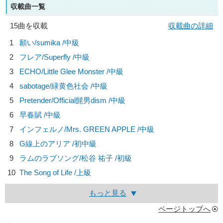
収載曲一覧
15曲を収載
収載曲の詳細
1
願い/
sumika
/中級
2
フレア/
Superfly
/中級
3
ECHO/
Little Glee Monster
/中級
4
sabotage/
緑黄色社会
/中級
5
Pretender/
Official髭男dism
/中級
6
早春賦 /中級
7
インフェルノ/
Mrs. GREEN APPLE
/中級
8
G線上のアリア /初中級
9
ラムのラブソング/
松谷 祐子
/初級
10
The Song of Life /上級
もっと見る
ページトップへ