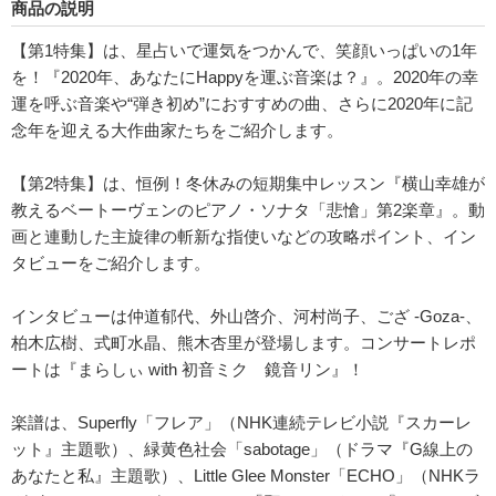
商品の説明
【第1特集】は、星占いで運気をつかんで、笑顔いっぱいの1年
を！『2020年、あなたにHappyを運ぶ音楽は？』。2020年の幸
運を呼ぶ音楽や“弾き初め”におすすめの曲、さらに2020年に記
念年を迎える大作曲家たちをご紹介します。
【第2特集】は、恒例！冬休みの短期集中レッスン『横山幸雄が
教えるベートーヴェンのピアノ・ソナタ「悲愴」第2楽章』。動
画と連動した主旋律の斬新な指使いなどの攻略ポイント、イン
タビューをご紹介します。
インタビューは仲道郁代、外山啓介、河村尚子、ござ -Goza-、
柏木広樹、式町水晶、熊木杏里が登場します。コンサートレポ
ートは『まらしぃ with 初音ミク 鏡音リン』！
楽譜は、Superfly「フレア」（NHK連続テレビ小説『スカーレ
ット』主題歌）、緑黄色社会「sabotage」（ドラマ『G線上の
あなたと私』主題歌）、Little Glee Monster「ECHO」（NHKラ