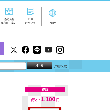
特約店様
広告
書店様ご案内
について
English
詳細検索
絶版
1,100
税込：
円