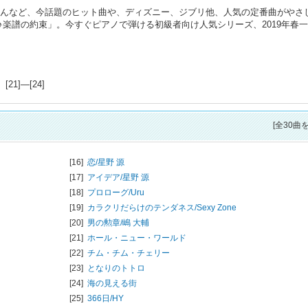
、あいみょんなど、今話題のヒット曲や、ディズニー、ジブリ他、人気の定番曲がやさ
楽譜の約束」。今すぐピアノで弾ける初級者向け人気シリーズ、2019年春
1]―[24]
[全30曲
[16]
恋/
星野 源
[17]
アイデア/
星野 源
[18]
プロローグ/
Uru
[19]
カラクリだらけのテンダネス/
Sexy Zone
[20]
男の勲章/
嶋 大輔
[21]
ホール・ニュー・ワールド
[22]
チム・チム・チェリー
[23]
となりのトトロ
[24]
海の見える街
[25]
366日/
HY