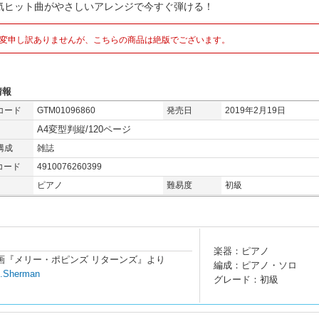
気ヒット曲がやさしいアレンジで今すぐ弾ける！
変申し訳ありませんが、こちらの商品は絶版でございます。
情報
コード
GTM01096860
発売日
2019年2月19日
A4変型判縦/120ページ
構成
雑誌
コード
4910076260399
ピアノ
難易度
初級
楽器：ピアノ
ィズニー映画『メリー・ポピンズ リターンズ』より
編成：ピアノ・ソロ
B.Sherman
グレード：初級