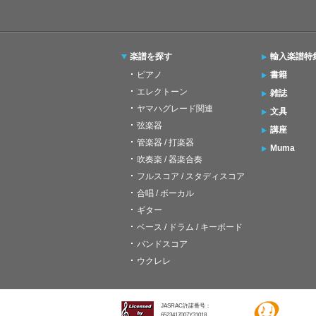
楽譜を探す
輸入楽譜特
ピアノ
書籍
エレクトーン
雑誌
ヤマハグレード関連
文具
弦楽器
講座
管楽器 / 打楽器
Muma
吹奏楽 / 器楽合奏
フルスコア / スタディスコア
合唱 / ボーカル
ギター
ベース / ドラム / キーボード
バンドスコア
ウクレレ
JASRAC許諾番号：
6523417007Y31018