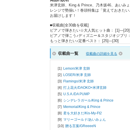
米津玄師、King & Prince、乃木坂46
レンジで勢揃い！巻頭特集は「覚えておきたい♪
お届けします！
■収載曲[全30曲を収載]
ピアノで弾きたい☆大人気ヒット曲： [1]―[20]
ピアノで弾こう♪ディズニー＆スタジオジブリ： [2
もっと弾きたい♪定番ベスト： [25]―[30]
収載曲一覧
収載曲の詳細を見る
[1]
Lemon/
米津 玄師
[2]
LOSER/
米津 玄師
[3]
Flamingo/
米津 玄師
[4]
打上花火/
DAOKO×米津玄師
[5]
U.S.A./
DA PUMP
[6]
シンデレラガール/
King & Prince
[7]
Memorial/
King & Prince
[8]
君を大好きだ/
Kis-My-Ft2
[9]
マリーゴールド/
あいみょん
[10]
贈る言葉/
GReeeeN