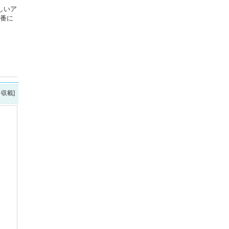
しいア
一番に
を収載]