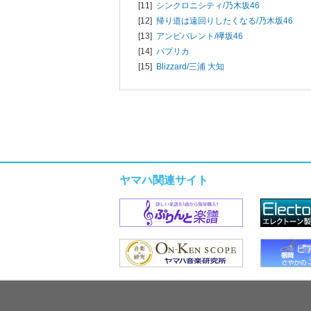
[11]
シンクロニシティ/
乃木坂46
[12]
帰り道は遠回りしたくなる/
乃木坂46
[13]
アンビバレント/
欅坂46
[14]
パプリカ
[15]
Blizzard/
三浦 大知
ヤマハ関連サイト