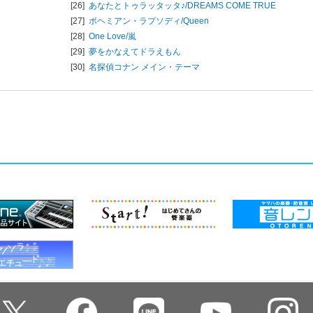
[26]
あなたとトゥラッタッタ♪/
DREAMS COME TRUE
[27]
ボヘミアン・ラプソディ/
Queen
[28]
One Love/
嵐
[29]
夢をかなえてドラえもん
[30]
名探偵コナン メイン・テーマ