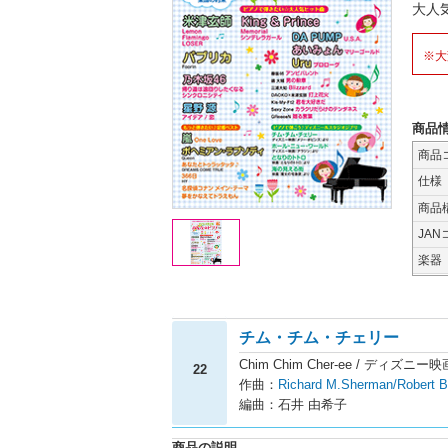
大人
※大
商品
商品
仕様
商品
JAN
楽器
チム・チム・チェリー
Chim Chim Cher-ee / デ
22
作曲：
Richard M.Sherman/Robert 
編曲：石井 由希子
商品の説明