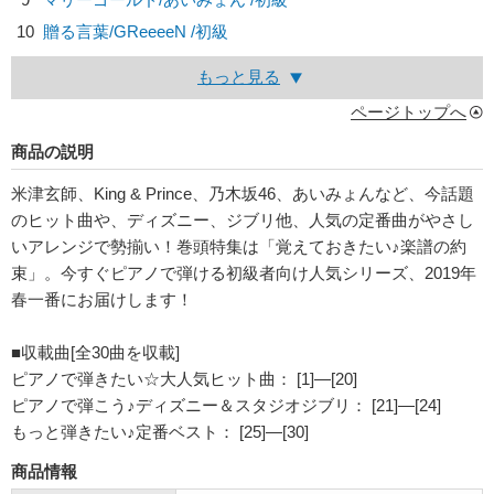
10
贈る言葉/
GReeeeN
/初級
もっと見る
ページトップへ
商品の説明
米津玄師、King & Prince、乃木坂46、あいみょんなど、今話題
のヒット曲や、ディズニー、ジブリ他、人気の定番曲がやさし
いアレンジで勢揃い！巻頭特集は「覚えておきたい♪楽譜の約
束」。今すぐピアノで弾ける初級者向け人気シリーズ、2019年
春一番にお届けします！
■収載曲[全30曲を収載]
ピアノで弾きたい☆大人気ヒット曲： [1]―[20]
ピアノで弾こう♪ディズニー＆スタジオジブリ： [21]―[24]
もっと弾きたい♪定番ベスト： [25]―[30]
商品情報