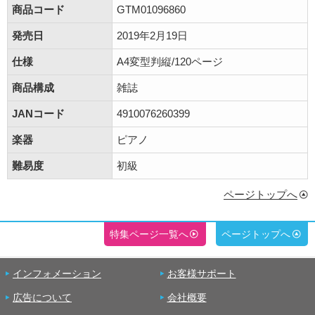
商品コード
GTM01096860
発売日
2019年2月19日
仕様
A4変型判縦/120ページ
商品構成
雑誌
JANコード
4910076260399
楽器
ピアノ
難易度
初級
ページトップへ
特集ページ一覧へ
ページトップへ
インフォメーション
お客様サポート
広告について
会社概要