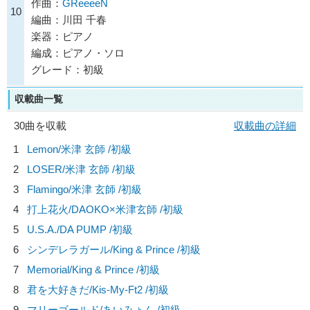
作曲：
GReeeeN
10
編曲：川田 千春
楽器：ピアノ
編成：ピアノ・ソロ
グレード：初級
収載曲一覧
30曲を収載
収載曲の詳細
1
Lemon/
米津 玄師
/初級
2
LOSER/
米津 玄師
/初級
3
Flamingo/
米津 玄師
/初級
4
打上花火/
DAOKO×米津玄師
/初級
5
U.S.A./
DA PUMP
/初級
6
シンデレラガール/
King & Prince
/初級
7
Memorial/
King & Prince
/初級
8
君を大好きだ/
Kis-My-Ft2
/初級
9
マリーゴールド/
あいみょん
/初級