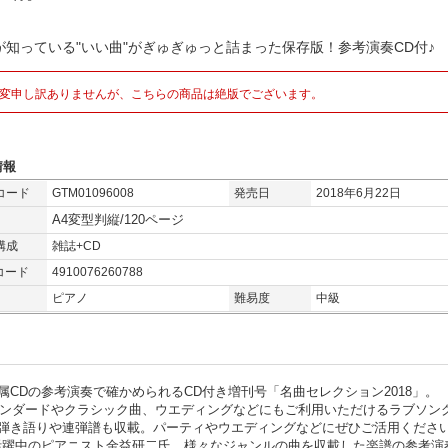
が知っている"いい曲"がぎゅぎゅっと詰まった保存版！参考演奏CD付♪
変申し訳ありませんが、こちらの商品は絶版でございます。
情報
コード
GTM01096008
発売日
2018年6月22日
A4変型判縦/120ページ
構成
雑誌+CD
コード
4910076260788
ピアノ
難易度
中級
CDの参考演奏で確かめられるCD付き増刊号「名曲セレクション2018」。
ズスタンダードやクラシック曲、ウエディングなどにもご利用いただけるラブソン
弾き語りや連弾譜も収載。パーティやウエディングなどにぜひご活用くださ
活躍中のピアニスト金益研二氏。様々なジャンルの曲を収載した楽譜の参考演