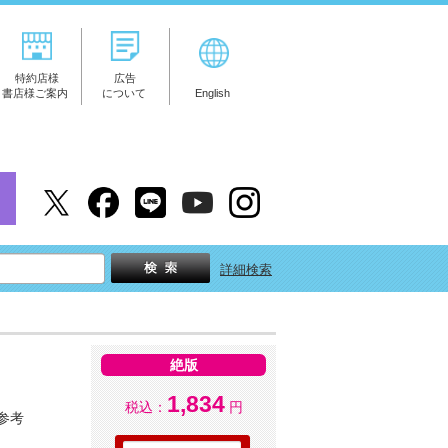
特約店様
広告
書店様ご案内
について
English
詳細検索
絶版
1,834
税込：
円
参考