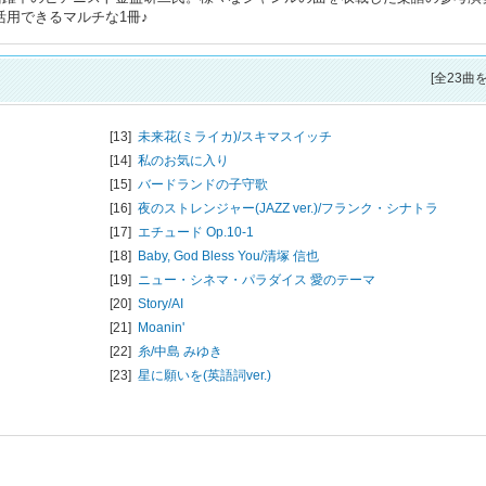
活用できるマルチな1冊♪
[全23曲
[13]
未来花(ミライカ)/
スキマスイッチ
[14]
私のお気に入り
[15]
バードランドの子守歌
[16]
夜のストレンジャー(JAZZ ver.)/
フランク・シナトラ
[17]
エチュード Op.10-1
[18]
Baby, God Bless You/
清塚 信也
[19]
ニュー・シネマ・パラダイス 愛のテーマ
[20]
Story/
AI
[21]
Moanin'
[22]
糸/
中島 みゆき
[23]
星に願いを(英語詞ver.)