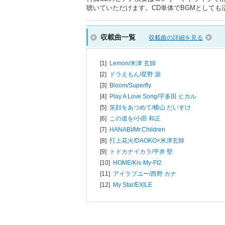
聴いていただけます。CD単体でBGMとしても
収載曲一覧
収載曲の詳細を見る
[1]
Lemon/
米津 玄師
[2]
ドラえもん/
星野 源
[3]
Bloom/
Superfly
[4]
Play A Love Song/
宇多田 ヒカル
[5]
笑顔をあつめて/
横山 だいすけ
[6]
この道を/
小田 和正
[7]
HANABI/
Mr.Children
[8]
打上花火/
DAOKO×米津玄師
[9]
トドカナイカラ/
平井 堅
[10]
HOME/
Kis-My-Ft2
[11]
アイラブユー/
西野 カナ
[12]
My Star/
EXILE