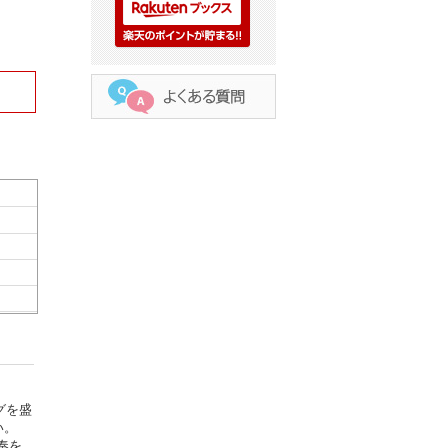
グを盛
い。
奏を