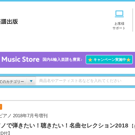
お客様
サポート
★
★
国内&輸入楽譜も豊富♪
キャンペーン実施中
てのカテゴリー
付
ピアノ 2018年7月号増刊
ノで弾きたい！聴きたい！名曲セレクション2018
【
CD付】