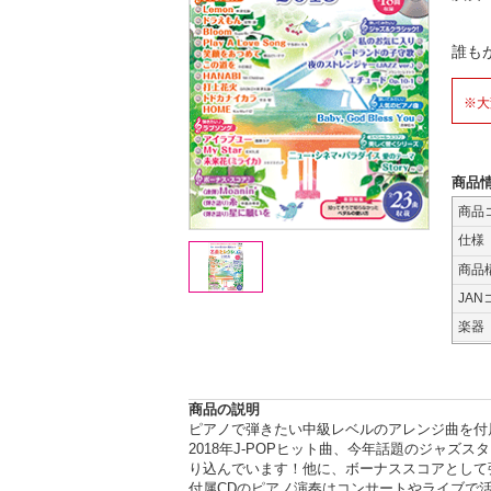
誰も
※大
商品
商品
仕様
商品
JAN
楽器
商品の説明
ピアノで弾きたい中級レベルのアレンジ曲を付属
2018年J-POPヒット曲、今年話題のジャ
り込んでいます！他に、ボーナススコアとして
付属CDのピアノ演奏はコンサートやライブで