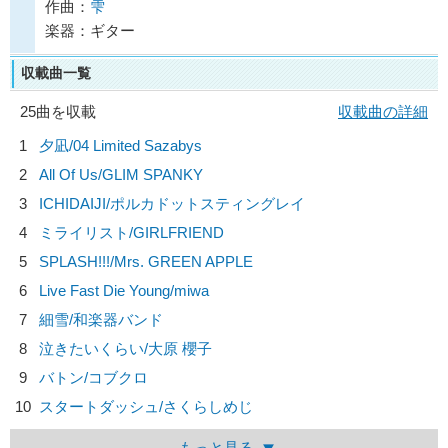
作曲：
雫
楽器：ギター
収載曲一覧
25曲を収載
収載曲の詳細
1
夕凪/
04 Limited Sazabys
2
All Of Us/
GLIM SPANKY
3
ICHIDAIJI/
ポルカドットスティングレイ
4
ミライリスト/
GIRLFRIEND
5
SPLASH!!!/
Mrs. GREEN APPLE
6
Live Fast Die Young/
miwa
7
細雪/
和楽器バンド
8
泣きたいくらい/
大原 櫻子
9
バトン/
コブクロ
10
スタートダッシュ/
さくらしめじ
もっと見る