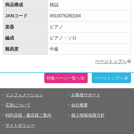
商品構成
雑誌
JANコード
4910076260184
楽器
ピアノ
編成
ピアノ・ソロ
難易度
中級
ページトップへ
特集ページ一覧へ
ページトップへ
インフォメーション
お客様サポート
広告について
会社概要
特約店様・書店様ご案内
個人情報保護方針
サイトポリシー