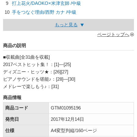
9
打上花火/
DAOKO×米津玄師
/中級
10
手をつなぐ理由/
西野 カナ
/中級
もっと見る
ページトップへ
商品の説明
■収載曲[全31曲を収載]
2017ベストヒット集！：[1]―[25]
ディズニー・ヒッツ★：[26][27]
ピアノサウンドを堪能♪：[28]―[30]
メドレーで楽しもう♪：[31]
商品情報
商品コード
GTM01095196
発売日
2017年12月14日
仕様
A4変型判縦/160ページ