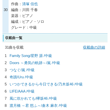
作曲：
清塚 信也
30
編曲：川田 千春
楽器：ピアノ
編成：ピアノ・ソロ
グレード：中級
収載曲一覧
31曲を収載
収載曲の詳細
1
Family Song/
星野 源
/中級
2
Doors ～勇気の軌跡～/
嵐
/中級
3
つなぐ/
嵐
/中級
4
奇蹟/
Uru
/中級
5
いつかできるから今日できる/
乃木坂46
/中級
6
LIFE/
AAA
/中級
7
風に吹かれても/
欅坂46
/中級
8
渡月橋 ～君 想ふ～/
倉木 麻衣
/中級