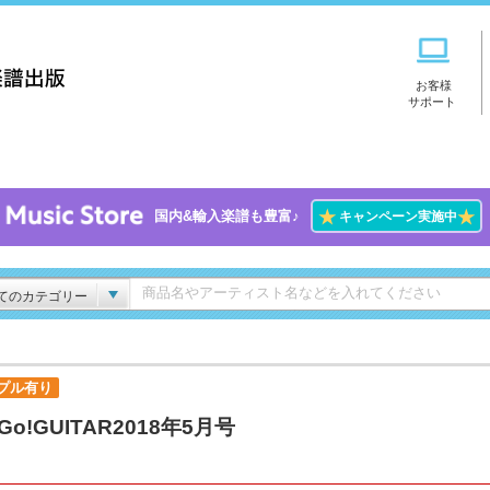
お客様
サポート
★
★
国内&輸入楽譜も豊富♪
キャンペーン実施中
てのカテゴリー
プル有り
!Go!GUITAR2018年5月号