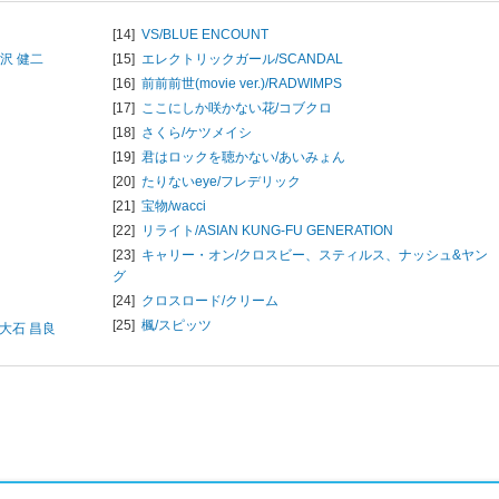
[14]
VS/
BLUE ENCOUNT
沢 健二
[15]
エレクトリックガール/
SCANDAL
[16]
前前前世(movie ver.)/
RADWIMPS
[17]
ここにしか咲かない花/
コブクロ
[18]
さくら/
ケツメイシ
[19]
君はロックを聴かない/
あいみょん
[20]
たりないeye/
フレデリック
[21]
宝物/
wacci
[22]
リライト/
ASIAN KUNG-FU GENERATION
[23]
キャリー・オン/
クロスビー、スティルス、ナッシュ&ヤン
グ
[24]
クロスロード/
クリーム
[25]
楓/
スピッツ
大石 昌良