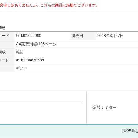
変申し訳ありませんが、こちらの商品は絶版でございます。
情報
コード
GTM01095090
発売日
2018年3月27日
A4変型判縦/128ページ
構成
雑誌
コード
4910038650589
ギター
楽器：ギター
[全25曲