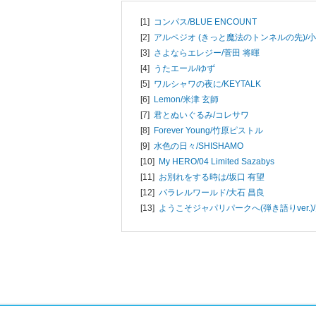
[1]
コンパス/
BLUE ENCOUNT
[2]
アルペジオ (きっと魔法のトンネルの先)/
小
[3]
さよならエレジー/
菅田 将暉
[4]
うたエール/
ゆず
[5]
ワルシャワの夜に/
KEYTALK
[6]
Lemon/
米津 玄師
[7]
君とぬいぐるみ/
コレサワ
[8]
Forever Young/
竹原ピストル
[9]
水色の日々/
SHISHAMO
[10]
My HERO/
04 Limited Sazabys
[11]
お別れをする時は/
坂口 有望
[12]
パラレルワールド/
大石 昌良
[13]
ようこそジャパリパークへ(弾き語りver.)/