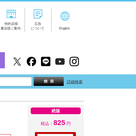
特約店様
広告
書店様ご案内
について
English
詳細検索
絶版
825
税込：
円