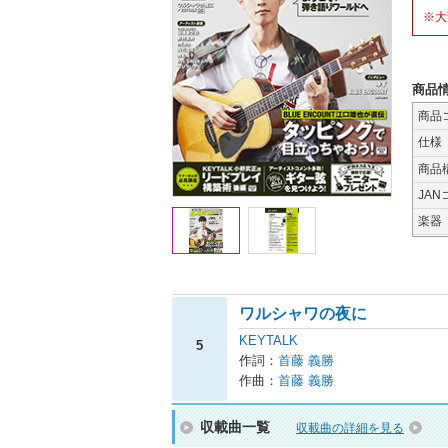
※大
商品
商品
仕様
商品
JAN
楽器
ワルシャワの夜に
KEYTALK
5
作詞：
首藤 義勝
作曲：
首藤 義勝
収載曲一覧
収載曲の詳細を見る