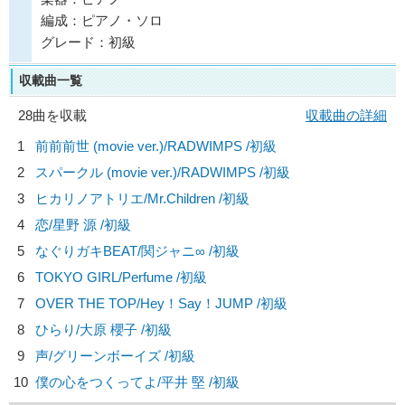
編成：ピアノ・ソロ
グレード：初級
収載曲一覧
28曲を収載
収載曲の詳細
1
前前前世 (movie ver.)/
RADWIMPS
/初級
2
スパークル (movie ver.)/
RADWIMPS
/初級
3
ヒカリノアトリエ/
Mr.Children
/初級
4
恋/
星野 源
/初級
5
なぐりガキBEAT/
関ジャニ∞
/初級
6
TOKYO GIRL/
Perfume
/初級
7
OVER THE TOP/
Hey！Say！JUMP
/初級
8
ひらり/
大原 櫻子
/初級
9
声/
グリーンボーイズ
/初級
10
僕の心をつくってよ/
平井 堅
/初級