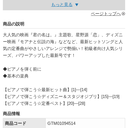
もっと見る
ページトップへ
商品の説明
大人気の映画『君の名は。』主題歌、星野源「恋」、ディズニ
ー映画『モアナと伝説の海』などなど、最新ヒットソングと人
気の定番曲がやさしいアレンジで勢揃い！初級者向け人気シリ
ーズ、パワーアップした最新号です！
◆ピアノを弾く前に
◆基本の楽典
【ピアノで弾こう☆最新ヒット曲】[1]―[14]
【ピアノで弾こう☆ディズニー＆スタジオジブリ】[15]―[19]
【ピアノで弾こう☆定番ベスト】[20]―[28]
商品情報
商品コード
GTM01094514