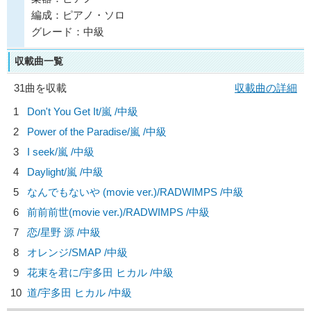
編成：ピアノ・ソロ
グレード：中級
収載曲一覧
31曲を収載
収載曲の詳細
1
Don't You Get It/
嵐
/中級
2
Power of the Paradise/
嵐
/中級
3
I seek/
嵐
/中級
4
Daylight/
嵐
/中級
5
なんでもないや (movie ver.)/
RADWIMPS
/中級
6
前前前世(movie ver.)/
RADWIMPS
/中級
7
恋/
星野 源
/中級
8
オレンジ/
SMAP
/中級
9
花束を君に/
宇多田 ヒカル
/中級
10
道/
宇多田 ヒカル
/中級