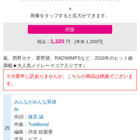
画像をタップすると拡大ができます。
絶版
1,320
税込：
円 [本体 1,200円]
嵐、西野カナ、星野源、RADWIMPSなど、2016年のヒット曲
満載★大人気メドレースコア入りです♪
※大変申し訳ありませんが、こちらの商品は絶版でございま
す。
みんながみんな英雄
AI
作詞：
篠原 誠
作曲：
Traditional
25
編曲：渋谷 絵梨香
楽器：ピアノ