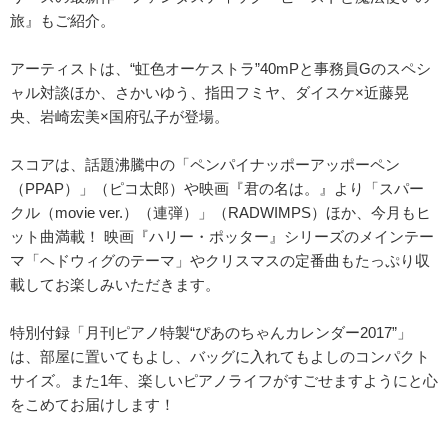
旅』もご紹介。
アーティストは、“虹色オーケストラ”40mPと事務員Gのスペシ
ャル対談ほか、さかいゆう、指田フミヤ、ダイスケ×近藤晃
央、岩崎宏美×国府弘子が登場。
スコアは、話題沸騰中の「ペンパイナッポーアッポーペン
（PPAP）」（ピコ太郎）や映画『君の名は。』より「スパー
クル（movie ver.）（連弾）」（RADWIMPS）ほか、今月もヒ
ット曲満載！ 映画『ハリー・ポッター』シリーズのメインテー
マ「ヘドウィグのテーマ」やクリスマスの定番曲もたっぷり収
載してお楽しみいただきます。
特別付録「月刊ピアノ特製“ぴあのちゃんカレンダー2017”」
は、部屋に置いてもよし、バッグに入れてもよしのコンパクト
サイズ。また1年、楽しいピアノライフがすごせますようにと心
をこめてお届けします！