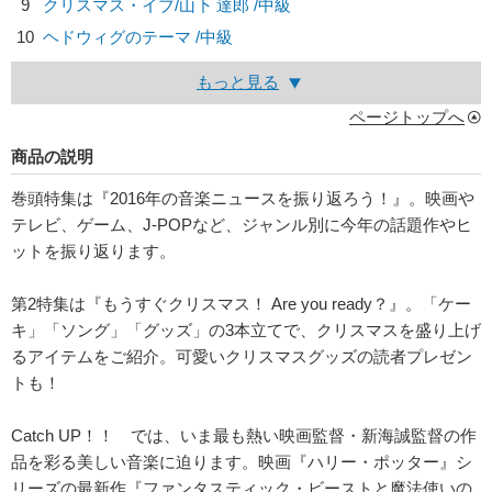
9
クリスマス・イブ/
山下 達郎
/中級
10
ヘドウィグのテーマ /中級
もっと見る
ページトップへ
商品の説明
巻頭特集は『2016年の音楽ニュースを振り返ろう！』。映画や
テレビ、ゲーム、J-POPなど、ジャンル別に今年の話題作やヒ
ットを振り返ります。
第2特集は『もうすぐクリスマス！ Are you ready？』。「ケー
キ」「ソング」「グッズ」の3本立てで、クリスマスを盛り上げ
るアイテムをご紹介。可愛いクリスマスグッズの読者プレゼン
トも！
Catch UP！！ では、いま最も熱い映画監督・新海誠監督の作
品を彩る美しい音楽に迫ります。映画『ハリー・ポッター』シ
リーズの最新作『ファンタスティック・ビーストと魔法使いの