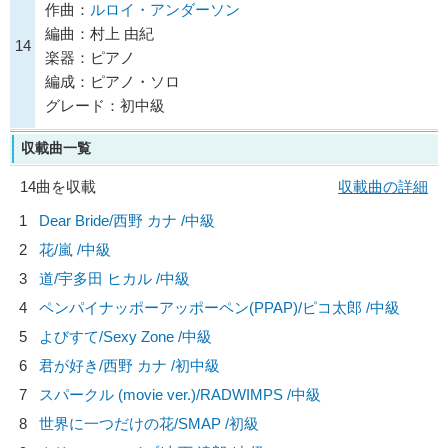
作曲：
ルロイ・アンダーソン
編曲：村上 由紀
14
楽器：ピアノ
編成：ピアノ・ソロ
グレード：初中級
収載曲一覧
14曲を収載
収載曲の詳細
1
Dear Bride/
西野 カナ
/中級
2
花/
嵐
/中級
3
道/
宇多田 ヒカル
/中級
4
ペンパイナッポーアッポーペン(PPAP)/
ピコ太郎
/中級
5
よびすて/
Sexy Zone
/中級
6
君が好き/
西野 カナ
/初中級
7
スパークル (movie ver.)/
RADWIMPS
/中級
8
世界に一つだけの花/
SMAP
/初級