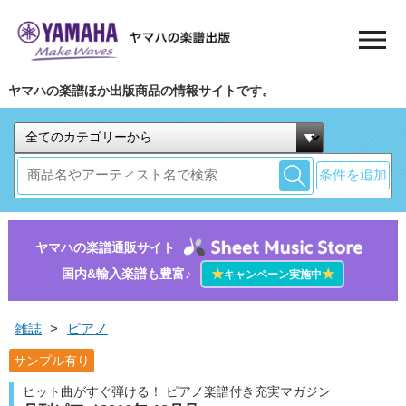
ヤマハの楽譜ほか出版商品の情報サイトです。
条件を追加
ヤマハの楽譜通販サイト
国内&輸入楽譜も豊富♪
★
★
キャンペーン実施中
雑誌
>
ピアノ
サンプル有り
ヒット曲がすぐ弾ける！ ピアノ楽譜付き充実マガジン