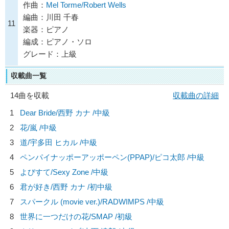
作曲：
Mel Torme/Robert Wells
編曲：川田 千春
11
楽器：ピアノ
編成：ピアノ・ソロ
グレード：上級
収載曲一覧
14曲を収載
収載曲の詳細
1
Dear Bride/
西野 カナ
/中級
2
花/
嵐
/中級
3
道/
宇多田 ヒカル
/中級
4
ペンパイナッポーアッポーペン(PPAP)/
ピコ太郎
/中級
5
よびすて/
Sexy Zone
/中級
6
君が好き/
西野 カナ
/初中級
7
スパークル (movie ver.)/
RADWIMPS
/中級
8
世界に一つだけの花/
SMAP
/初級