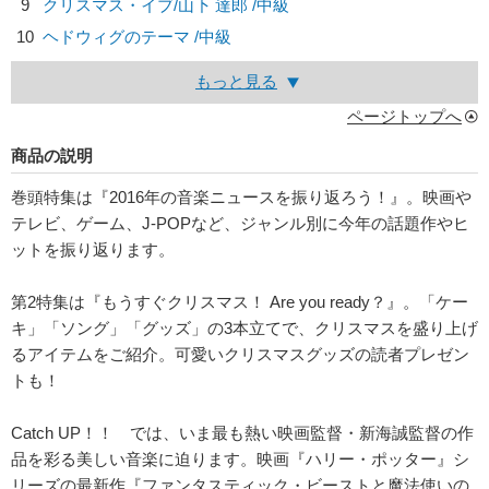
9
クリスマス・イブ/
山下 達郎
/中級
10
ヘドウィグのテーマ /中級
もっと見る
ページトップへ
商品の説明
巻頭特集は『2016年の音楽ニュースを振り返ろう！』。映画や
テレビ、ゲーム、J-POPなど、ジャンル別に今年の話題作やヒ
ットを振り返ります。
第2特集は『もうすぐクリスマス！ Are you ready？』。「ケー
キ」「ソング」「グッズ」の3本立てで、クリスマスを盛り上げ
るアイテムをご紹介。可愛いクリスマスグッズの読者プレゼン
トも！
Catch UP！！ では、いま最も熱い映画監督・新海誠監督の作
品を彩る美しい音楽に迫ります。映画『ハリー・ポッター』シ
リーズの最新作『ファンタスティック・ビーストと魔法使いの