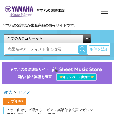
ヤマハの楽譜ほか出版商品の情報サイトです。
条件を追加
ヤマハの楽譜通販サイト
国内&輸入楽譜も豊富♪
★
★
キャンペーン実施中
雑誌
>
ピアノ
サンプル有り
ヒット曲がすぐ弾ける！ ピアノ楽譜付き充実マガジン