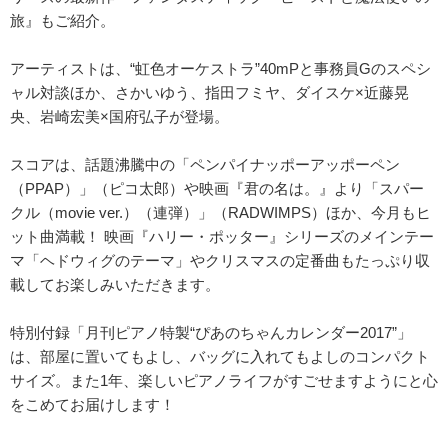
旅』もご紹介。
アーティストは、“虹色オーケストラ”40mPと事務員Gのスペシ
ャル対談ほか、さかいゆう、指田フミヤ、ダイスケ×近藤晃
央、岩崎宏美×国府弘子が登場。
スコアは、話題沸騰中の「ペンパイナッポーアッポーペン
（PPAP）」（ピコ太郎）や映画『君の名は。』より「スパー
クル（movie ver.）（連弾）」（RADWIMPS）ほか、今月もヒ
ット曲満載！ 映画『ハリー・ポッター』シリーズのメインテー
マ「ヘドウィグのテーマ」やクリスマスの定番曲もたっぷり収
載してお楽しみいただきます。
特別付録「月刊ピアノ特製“ぴあのちゃんカレンダー2017”」
は、部屋に置いてもよし、バッグに入れてもよしのコンパクト
サイズ。また1年、楽しいピアノライフがすごせますようにと心
をこめてお届けします！