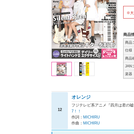
※大
商品
商品
仕様
商品
JAN
楽器
オレンジ
フジテレビ系アニメ『四月は君の嘘
12
7！！
作詞：
MICHIRU
作曲：
MICHIRU