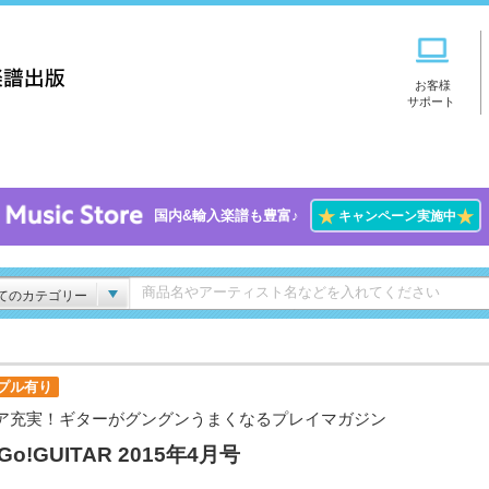
お客様
サポート
★
★
国内&輸入楽譜も豊富♪
キャンペーン実施中
てのカテゴリー
プル有り
ア充実！ギターがグングンうまくなるプレイマガジン
!Go!GUITAR 2015年4月号