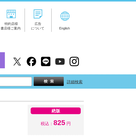
特約店様
広告
書店様ご案内
について
English
詳細検索
絶版
825
税込：
円