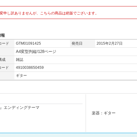
変申し訳ありませんが、こちらの商品は絶版でございます。
情報
コード
GTM01091425
発売日
2015年2月27日
A4変型判縦/128ページ
構成
雑誌
コード
4910038650459
ギター
』エンディングテーマ
楽器：ギター