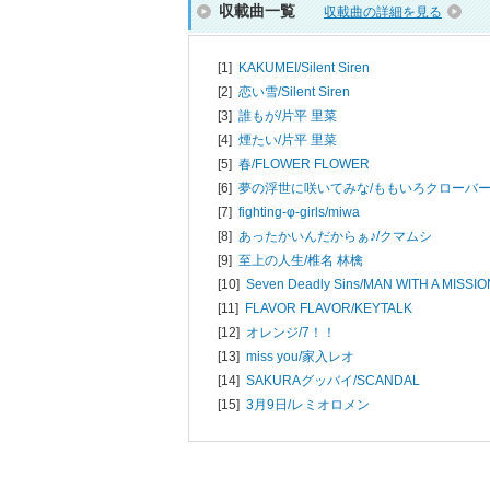
収載曲一覧
収載曲の詳細を見る
[1]
KAKUMEI/
Silent Siren
[2]
恋い雪/
Silent Siren
[3]
誰もが/
片平 里菜
[4]
煙たい/
片平 里菜
[5]
春/
FLOWER FLOWER
[6]
夢の浮世に咲いてみな/
ももいろクローバーZ v
[7]
fighting-φ-girls/
miwa
[8]
あったかいんだからぁ♪/
クマムシ
[9]
至上の人生/
椎名 林檎
[10]
Seven Deadly Sins/
MAN WITH A MISSIO
[11]
FLAVOR FLAVOR/
KEYTALK
[12]
オレンジ/
7！！
[13]
miss you/
家入レオ
[14]
SAKURAグッバイ/
SCANDAL
[15]
3月9日/
レミオロメン