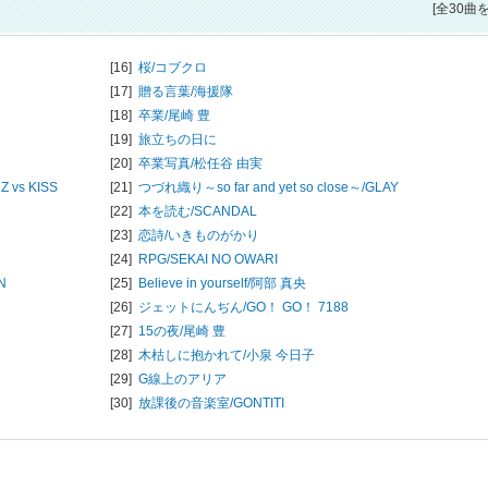
[全30曲
[16]
桜/
コブクロ
[17]
贈る言葉/
海援隊
[18]
卒業/
尾崎 豊
[19]
旅立ちの日に
[20]
卒業写真/
松任谷 由実
s KISS
[21]
つづれ織り～so far and yet so close～/
GLAY
[22]
本を読む/
SCANDAL
[23]
恋詩/
いきものがかり
[24]
RPG/
SEKAI NO OWARI
N
[25]
Believe in yourself/
阿部 真央
[26]
ジェットにんぢん/
GO！ GO！ 7188
[27]
15の夜/
尾崎 豊
[28]
木枯しに抱かれて/
小泉 今日子
[29]
G線上のアリア
[30]
放課後の音楽室/
GONTITI