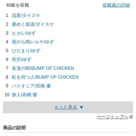
40曲を収載
収載曲の詳細
1
流星/
ダイスケ
2
夏めく坂道/
ダイスケ
3
ヒカレ/
ゆず
4
雨のち晴レルヤ/
ゆず
5
ひだまり/
ゆず
6
所沢/
ゆず
7
友達の唄/
BUMP OF CHICKEN
8
虹を待つ人/
BUMP OF CHICKEN
9
パイオニア/
高橋 優
10
旅人/
高橋 優
もっと見る
ページトップへ
商品の説明