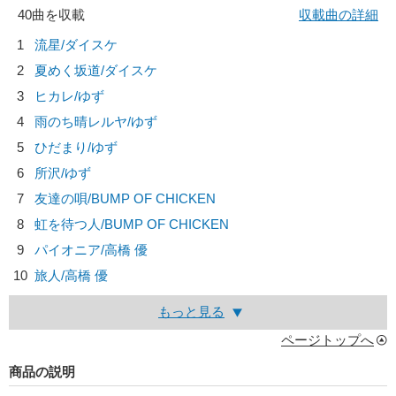
40曲を収載
収載曲の詳細
1
流星/
ダイスケ
2
夏めく坂道/
ダイスケ
3
ヒカレ/
ゆず
4
雨のち晴レルヤ/
ゆず
5
ひだまり/
ゆず
6
所沢/
ゆず
7
友達の唄/
BUMP OF CHICKEN
8
虹を待つ人/
BUMP OF CHICKEN
9
パイオニア/
高橋 優
10
旅人/
高橋 優
もっと見る
ページトップへ
商品の説明