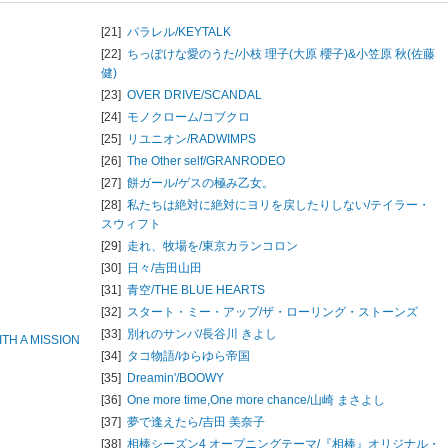
[21]
パラレル/
KEYTALK
[22]
ちっぽけな愛のうた/
小枝 理子(大原 櫻子)&小笠原 秋(佐藤
健)
[23]
OVER DRIVE/
SCANDAL
[24]
モノクローム/
コブクロ
[25]
リユニオン/
RADWIMPS
[26]
The Other self/
GRANRODEO
[27]
餅ガール/
ゲスの極み乙女。
[28]
私たちは絶対に絶対にヨリを戻したりしない/
テイラー・
スウィフト
[29]
走れ、牧場を/
東京カランコロン
[30]
日々/
吉田山田
[31]
青空/
THE BLUE HEARTS
[32]
スタート・ミー・アップ/
ザ・ローリング・ストーンズ
[33]
別れのサンバ/
長谷川 きよし
TH A MISSION
[34]
タコ物語/
ゆらゆら帝国
[35]
Dreamin'/
BOOWY
[36]
One more time,One more chance/
山崎 まさよし
[37]
夢で逢えたら/
吉田 美奈子
[38]
相棒シーズン4 オープニングテーマ/
『相棒』オリジナル・