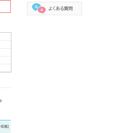
タ
を収載]