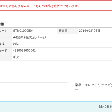
変申し訳ありませんが、こちらの商品は絶版でございます。
情報
コード
GTM01090504
発売日
2014年3月26日
A4変型判縦/128ページ
構成
雑誌
コード
4910038650541
ギター
楽器：エレクトリックギ
ー
[全40曲