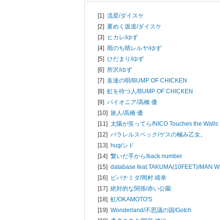
[1]
流星/
ダイスケ
[2]
夏めく坂道/
ダイスケ
[3]
ヒカレ/
ゆず
[4]
雨のち晴レルヤ/
ゆず
[5]
ひだまり/
ゆず
[6]
所沢/
ゆず
[7]
友達の唄/
BUMP OF CHICKEN
[8]
虹を待つ人/
BUMP OF CHICKEN
[9]
パイオニア/
高橋 優
[10]
旅人/
高橋 優
[11]
太陽が笑ってら/
NICO Touches the Walls
[12]
パラレルスペック/
ゲスの極み乙女。
[13]
hug/
シド
[14]
繋いだ手から/
back number
[15]
database feat.TAKUMA(10FEET)/
MAN WI
[16]
ビバナミダ/
岡村 靖幸
[17]
絶対的な関係/
赤い公園
[18]
虹/
OKAMOTO'S
[19]
Wonderland/不思議の国/
Gotch