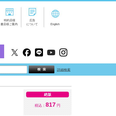
特約店様
広告
書店様ご案内
について
English
詳細検索
絶版
817
税込：
円