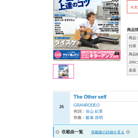
※大
商品
商品
仕様
商品
JAN
楽器
The Other self
GRANRODEO
26
作詞：
谷山 紀章
作曲：
飯塚 昌明
収載曲一覧
収載曲の詳細を見る