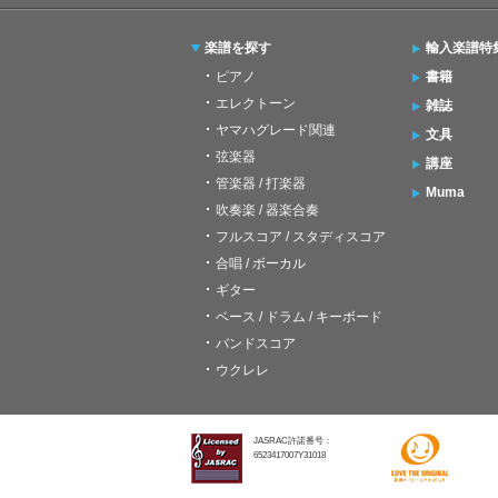
楽譜を探す
輸入楽譜特
ピアノ
書籍
エレクトーン
雑誌
ヤマハグレード関連
文具
弦楽器
講座
管楽器 / 打楽器
Muma
吹奏楽 / 器楽合奏
フルスコア / スタディスコア
合唱 / ボーカル
ギター
ベース / ドラム / キーボード
バンドスコア
ウクレレ
JASRAC許諾番号：
6523417007Y31018