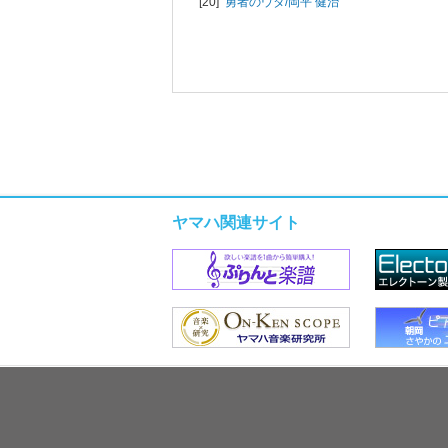
[20]
勇者のウタ/
岡平 健治
ヤマハ関連サイト