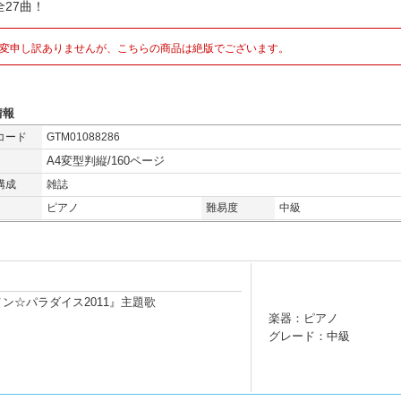
全27曲！
変申し訳ありませんが、こちらの商品は絶版でございます。
情報
コード
GTM01088286
A4変型判縦/160ページ
構成
雑誌
ピアノ
難易度
中級
ン☆パラダイス2011』主題歌
楽器：ピアノ
グレード：中級