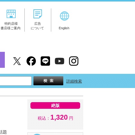
特約店様
広告
書店様ご案内
について
English
詳細検索
絶版
1,320
税込：
円
話題