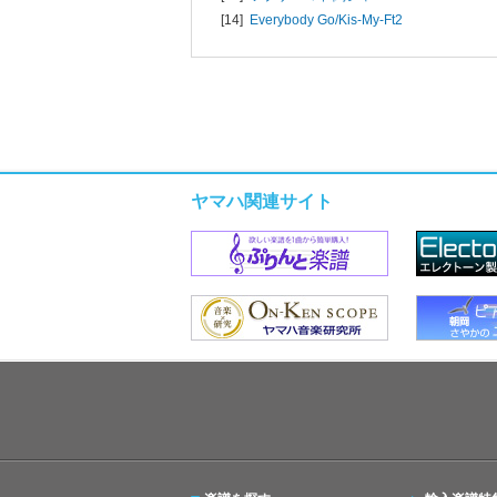
[14]
Everybody Go/
Kis-My-Ft2
ヤマハ関連サイト