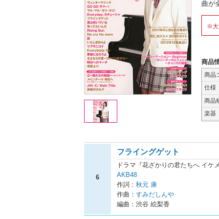
曲が
※大
商品
商品
仕様
商品
楽器
フライングゲット
ドラマ『花ざかりの君たちへ イケメ
AKB48
6
作詞：
秋元 康
作曲：
すみだしんや
編曲：渋谷 絵梨香