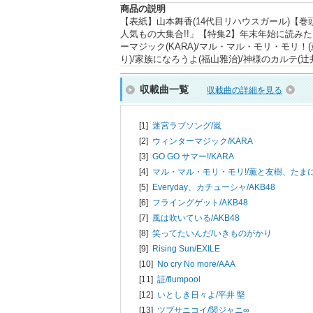
商品の説明
【表紙】山本舞香(14代目リハウスガール)【
人気もの大集合!!」【特集2】年末年始に読みたい
ーマジック(KARA)/マル・マル・モリ・モリ！
り)/家族になろうよ(福山雅治)/神様のカルテ(辻井伸行)
収載曲一覧
収載曲の詳細を見る
[1]
迷宮ラブソング/
嵐
[2]
ウィンターマジック/
KARA
[3]
GO GO サマー!/
KARA
[4]
マル・マル・モリ・モリ!/
薫と友樹、たま
[5]
Everyday、カチューシャ/
AKB48
[6]
フライングゲット/
AKB48
[7]
風は吹いている/
AKB48
[8]
笑ってたいんだ/
いきものがかり
[9]
Rising Sun/
EXILE
[10]
No cry No more/
AAA
[11]
証/
flumpool
[12]
いとしき日々よ/
平井 堅
[13]
ツブサニコイ/
関ジャニ∞