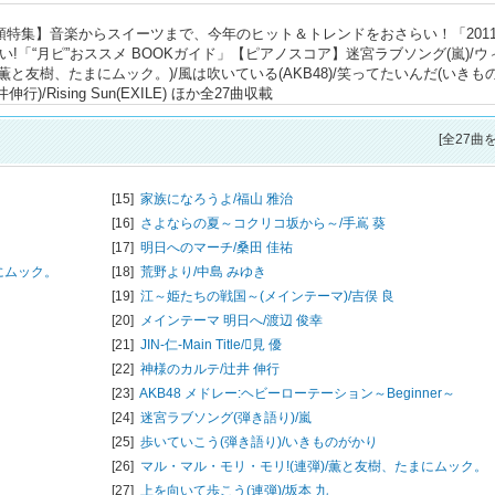
巻頭特集】音楽からスイーツまで、今年のヒット＆トレンドをおさらい！「201
!「“月ピ”おススメ BOOKガイド」【ピアノスコア】迷宮ラブソング(嵐)/ウ
(薫と友樹、たまにムック。)/風は吹いている(AKB48)/笑ってたいんだ(いきも
/Rising Sun(EXILE) ほか全27曲収載
[全27曲
[15]
家族になろうよ/
福山 雅治
[16]
さよならの夏～コクリコ坂から～/
手嶌 葵
[17]
明日へのマーチ/
桑田 佳祐
にムック。
[18]
荒野より/
中島 みゆき
[19]
江～姫たちの戦国～(メインテーマ)/
吉俣 良
[20]
メインテーマ 明日へ/
渡辺 俊幸
[21]
JIN-仁-Main Title/
見 優
[22]
神様のカルテ/
辻井 伸行
[23]
AKB48 メドレー:ヘビーローテーション～Beginner～
[24]
迷宮ラブソング(弾き語り)/
嵐
[25]
歩いていこう(弾き語り)/
いきものがかり
[26]
マル・マル・モリ・モリ!(連弾)/
薫と友樹、たまにムック。
[27]
上を向いて歩こう(連弾)/
坂本 九