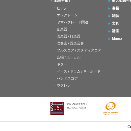
楽譜を探す
輸入楽譜特
ピアノ
書籍
エレクトーン
雑誌
ヤマハグレード関連
文具
弦楽器
講座
管楽器 / 打楽器
Muma
吹奏楽 / 器楽合奏
フルスコア / スタディスコア
合唱 / ボーカル
ギター
ベース / ドラム / キーボード
バンドスコア
ウクレレ
JASRAC許諾番号：
6523417007Y31018
C