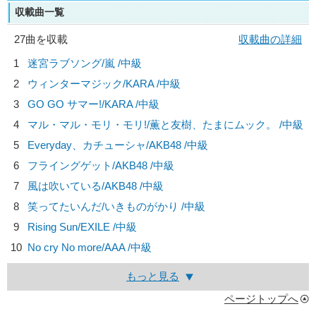
収載曲一覧
27曲を収載
収載曲の詳細
1
迷宮ラブソング/
嵐
/中級
2
ウィンターマジック/
KARA
/中級
3
GO GO サマー!/
KARA
/中級
4
マル・マル・モリ・モリ!/
薫と友樹、たまにムック。
/中級
5
Everyday、カチューシャ/
AKB48
/中級
6
フライングゲット/
AKB48
/中級
7
風は吹いている/
AKB48
/中級
8
笑ってたいんだ/
いきものがかり
/中級
9
Rising Sun/
EXILE
/中級
10
No cry No more/
AAA
/中級
もっと見る
ページトップへ