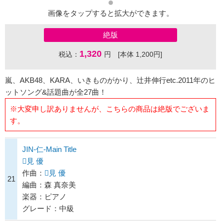
画像をタップすると拡大ができます。
絶版
1,320
税込：
円 [本体 1,200円]
嵐、AKB48、KARA、いきものがかり、辻井伸行etc.2011年のヒ
ットソング&話題曲が全27曲！
※大変申し訳ありませんが、こちらの商品は絶版でございま
す。
JIN-仁-Main Title
見 優
作曲：
見 優
21
編曲：森 真奈美
楽器：ピアノ
グレード：中級