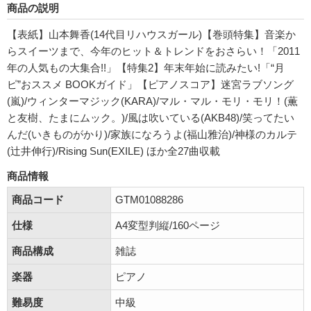
商品の説明
【表紙】山本舞香(14代目リハウスガール)【巻頭特集】音楽か
らスイーツまで、今年のヒット＆トレンドをおさらい！「2011
年の人気もの大集合!!」【特集2】年末年始に読みたい!「“月
ピ”おススメ BOOKガイド」【ピアノスコア】迷宮ラブソング
(嵐)/ウィンターマジック(KARA)/マル・マル・モリ・モリ！(薫
と友樹、たまにムック。)/風は吹いている(AKB48)/笑ってたい
んだ(いきものがかり)/家族になろうよ(福山雅治)/神様のカルテ
(辻井伸行)/Rising Sun(EXILE) ほか全27曲収載
商品情報
商品コード
GTM01088286
仕様
A4変型判縦/160ページ
商品構成
雑誌
楽器
ピアノ
難易度
中級