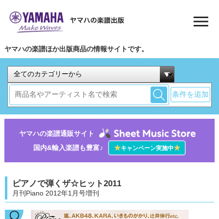
ヤマハの楽譜ほか出版商品の情報サイトです。
条件を追加
ヤマハの楽譜通販サイト
国内&輸入楽譜も豊富♪
★
★
キャンペーン実施中
ピアノで弾くザ☆ヒット2011
月刊Piano 2012年1月号増刊