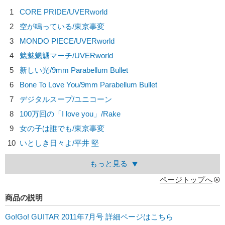
1
CORE PRIDE/
UVERworld
2
空が鳴っている/
東京事変
3
MONDO PIECE/
UVERworld
4
魑魅魍魎マーチ/
UVERworld
5
新しい光/
9mm Parabellum Bullet
6
Bone To Love You/
9mm Parabellum Bullet
7
デジタルスープ/
ユニコーン
8
100万回の「I love you」/
Rake
9
女の子は誰でも/
東京事変
10
いとしき日々よ/
平井 堅
もっと見る
ページトップへ
商品の説明
Go!Go! GUITAR 2011年7月号 詳細ページはこちら