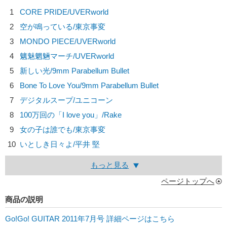
1
CORE PRIDE/
UVERworld
2
空が鳴っている/
東京事変
3
MONDO PIECE/
UVERworld
4
魑魅魍魎マーチ/
UVERworld
5
新しい光/
9mm Parabellum Bullet
6
Bone To Love You/
9mm Parabellum Bullet
7
デジタルスープ/
ユニコーン
8
100万回の「I love you」/
Rake
9
女の子は誰でも/
東京事変
10
いとしき日々よ/
平井 堅
もっと見る
ページトップへ
商品の説明
Go!Go! GUITAR 2011年7月号 詳細ページはこちら