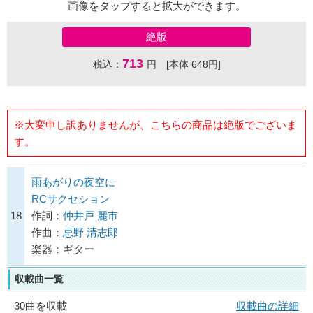
画像をタップすると拡大ができます。
絶版
713
税込：
円 [本体 648円]
※大変申し訳ありませんが、こちらの商品は絶版でございま
す。
雨あがりの夜空に
RCサクセション
18
作詞：
仲井戸 麗市
作曲：
忌野 清志郎
楽器：ギター
収載曲一覧
30曲を収載
収載曲の詳細