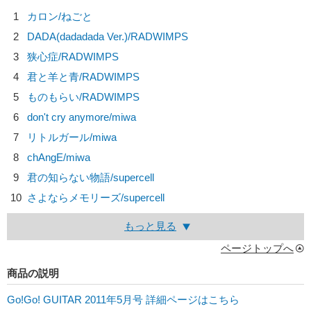
1
カロン/
ねごと
2
DADA(dadadada Ver.)/
RADWIMPS
3
狭心症/
RADWIMPS
4
君と羊と青/
RADWIMPS
5
ものもらい/
RADWIMPS
6
don't cry anymore/
miwa
7
リトルガール/
miwa
8
chAngE/
miwa
9
君の知らない物語/
supercell
10
さよならメモリーズ/
supercell
もっと見る
ページトップへ
商品の説明
Go!Go! GUITAR 2011年5月号 詳細ページはこちら