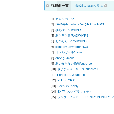
収載曲一覧
収載曲の詳細を見る
[1]
カロン/
ねごと
[2]
DADA(dadadada Ver.)/
RADWIMPS
[3]
狭心症/
RADWIMPS
[4]
君と羊と青/
RADWIMPS
[5]
ものもらい/
RADWIMPS
[6]
don't cry anymore/
miwa
[7]
リトルガール/
miwa
[8]
chAngE/
miwa
[9]
君の知らない物語/
supercell
[10]
さよならメモリーズ/
supercell
[11]
Perfect Day/
supercell
[12]
PLUS/
TOKIO
[13]
Beep!!/
Superfly
[14]
EXIT/
ポルノグラフィティ
[15]
ランウェイ☆ビート/
FUNKY MONKEY B