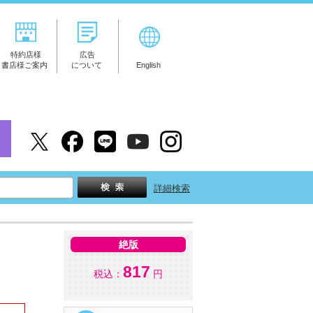
特約店様
広告
書店様ご案内
について
English
詳細検索
絶版
817
税込：
円