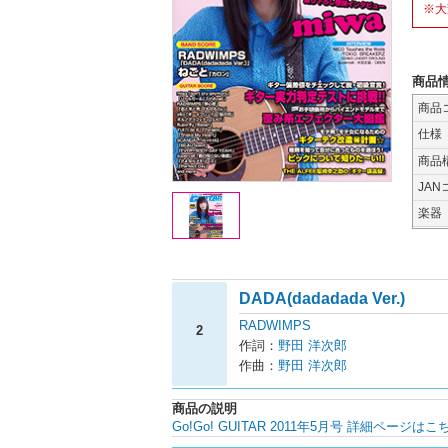
※大
商品
商品
仕様
商品
JAN
楽器
DADA(dadadada Ver.)
RADWIMPS
2
作詞：
野田 洋次郎
作曲：
野田 洋次郎
商品の説明
Go!Go! GUITAR 2011年5月号 詳細ページはこ