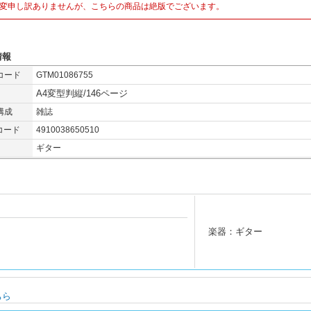
変申し訳ありませんが、こちらの商品は絶版でございます。
情報
コード
GTM01086755
A4変型判縦/146ページ
構成
雑誌
コード
4910038650510
ギター
楽器：ギター
ちら