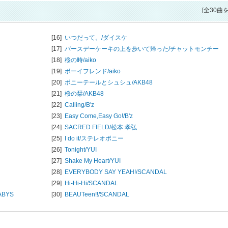
[全30曲
[16]
いつだって。/
ダイスケ
[17]
バースデーケーキの上を歩いて帰った/
チャットモンチー
[18]
桜の時/
aiko
[19]
ボーイフレンド/
aiko
[20]
ポニーテールとシュシュ/
AKB48
[21]
桜の栞/
AKB48
[22]
Calling/
B'z
[23]
Easy Come,Easy Go!/
B'z
[24]
SACRED FIELD/
松本 孝弘
[25]
I do it/
ステレオポニー
[26]
Tonight/
YUI
[27]
Shake My Heart/
YUI
[28]
EVERYBODY SAY YEAH!/
SCANDAL
[29]
Hi-Hi-Hi/
SCANDAL
ABYS
[30]
BEAUTeen!!/
SCANDAL