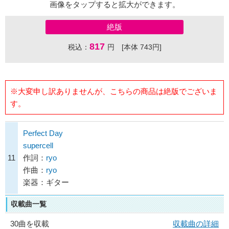
画像をタップすると拡大ができます。
絶版
817
税込：
円 [本体 743円]
※大変申し訳ありませんが、こちらの商品は絶版でございま
す。
Perfect Day
supercell
11
作詞：
ryo
作曲：
ryo
楽器：ギター
収載曲一覧
30曲を収載
収載曲の詳細