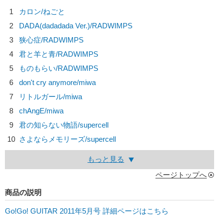
1
カロン/
ねごと
2
DADA(dadadada Ver.)/
RADWIMPS
3
狭心症/
RADWIMPS
4
君と羊と青/
RADWIMPS
5
ものもらい/
RADWIMPS
6
don't cry anymore/
miwa
7
リトルガール/
miwa
8
chAngE/
miwa
9
君の知らない物語/
supercell
10
さよならメモリーズ/
supercell
もっと見る
ページトップへ
商品の説明
Go!Go! GUITAR 2011年5月号 詳細ページはこちら