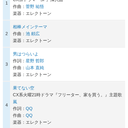
1
作曲：
菅野 祐悟
楽器：エレクトーン
相棒メインテーマ
2
作曲：
池 頼広
楽器：エレクトーン
男はつらいよ
作詞：
星野 哲郎
3
作曲：
山本 直純
楽器：エレクトーン
果てない空
CX系火曜21時ドラマ『フリーター、家を買う。』主題歌
嵐
4
作詞：
QQ
作曲：
QQ
楽器：エレクトーン