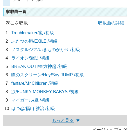
収載曲一覧
28曲を収載
収載曲の詳細
1
Troublemaker/
嵐
/初級
2
ふたつの唇/
EXILE
/初級
3
ノスタルジア/
いきものがかり
/初級
4
ライオン/
遊助
/初級
5
BREAK OUT!/
東方神起
/初級
6
瞳のスクリーン/
Hey!Say!JUMP
/初級
7
fanfare/
Mr.Children
/初級
8
涙/
FUNKY MONKEY BABYS
/初級
9
マイガール/
嵐
/初級
10
はつ恋/
福山 雅治
/初級
もっと見る
ページトップへ