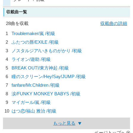
収載曲一覧
28曲を収載
収載曲の詳細
1
Troublemaker/
嵐
/初級
2
ふたつの唇/
EXILE
/初級
3
ノスタルジア/
いきものがかり
/初級
4
ライオン/
遊助
/初級
5
BREAK OUT!/
東方神起
/初級
6
瞳のスクリーン/
Hey!Say!JUMP
/初級
7
fanfare/
Mr.Children
/初級
8
涙/
FUNKY MONKEY BABYS
/初級
9
マイガール/
嵐
/初級
10
はつ恋/
福山 雅治
/初級
もっと見る
ページトップへ