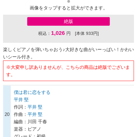
画像をタップすると拡大ができます。
絶版
1,026
税込：
円 [本体 933円]
楽しくピアノを弾いちゃおう♪大好きな曲がいーっぱい！かわい
いシール付き。
※大変申し訳ありませんが、こちらの商品は絶版でございま
す。
僕は君に恋をする
平井 堅
作詞：
平井 堅
20
作曲：
平井 堅
編曲：川田 千春
楽器：ピアノ
グレード：初級