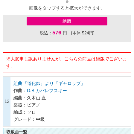
画像をタップすると拡大ができます。
絶版
576
税込：
円 [本体 524円]
※大変申し訳ありませんが、こちらの商品は絶版でございま
す。
組曲『道化師』より「ギャロップ」
作曲：
D.B.カバレフスキー
編曲：久木山 直
12
楽器：ピアノ
編成：ソロ
グレード：中級
収載曲一覧