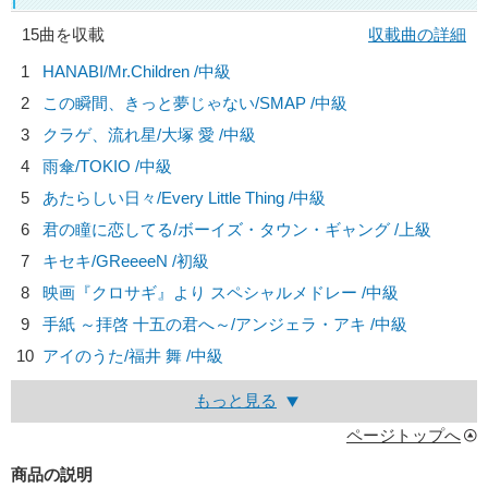
15曲を収載
収載曲の詳細
1
HANABI/
Mr.Children
/中級
2
この瞬間、きっと夢じゃない/
SMAP
/中級
3
クラゲ、流れ星/
大塚 愛
/中級
4
雨傘/
TOKIO
/中級
5
あたらしい日々/
Every Little Thing
/中級
6
君の瞳に恋してる/
ボーイズ・タウン・ギャング
/上級
7
キセキ/
GReeeeN
/初級
8
映画『クロサギ』より スペシャルメドレー /中級
9
手紙 ～拝啓 十五の君へ～/
アンジェラ・アキ
/中級
10
アイのうた/
福井 舞
/中級
もっと見る
ページトップへ
商品の説明