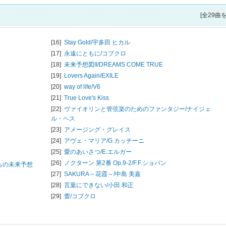
[全29曲
[16]
Stay Gold/
宇多田 ヒカル
[17]
永遠にともに/
コブクロ
[18]
未来予想図II/
DREAMS COME TRUE
[19]
Lovers Again/
EXILE
ィ
[20]
way of life/
V6
[21]
True Love's Kiss
[22]
ヴァイオリンと管弦楽のためのファンタジー/
ナイジェ
ル・ヘス
[23]
アメージング・グレイス
[24]
アヴェ・マリア/
G.カッチーニ
[25]
愛のあいさつ/
E.エルガー
[26]
ノクターン 第2番 Op.9-2/
F.F.ショパン
ちの未来予想
[27]
SAKURA～花霞～/
中島 美嘉
[28]
言葉にできない/
小田 和正
[29]
蕾/
コブクロ