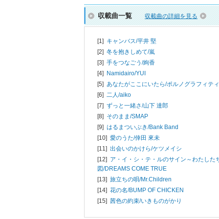
収載曲一覧
収載曲の詳細を見る
[1]
キャンバス/
平井 堅
[2]
冬を抱きしめて/
嵐
[3]
手をつなごう/
絢香
[4]
Namidairo/
YUI
[5]
あなたがここにいたら/
ポルノグラフィテ
[6]
二人/
aiko
[7]
ずっと一緒さ/
山下 達郎
[8]
そのまま/
SMAP
[9]
はるまついぶき/
Bank Band
[10]
愛のうた/
倖田 來未
[11]
出会いのかけら/
ケツメイシ
[12]
ア・イ・シ・テ・ルのサイン～わたした
図/
DREAMS COME TRUE
[13]
旅立ちの唄/
Mr.Children
[14]
花の名/
BUMP OF CHICKEN
[15]
茜色の約束/
いきものがかり