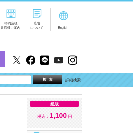
特約店様
広告
書店様ご案内
について
English
詳細検索
絶版
1,100
税込：
円