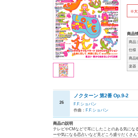
※大
商品
商品
仕様
商品
楽器
ノクターン 第2番 Op.9-2
26
F.F.ショパン
作曲：
F.F.ショパン
商品の説明
テレビやCMなどで耳にしたことのある気にな
ーや気になる恋占いなど見どころ盛りだくさん