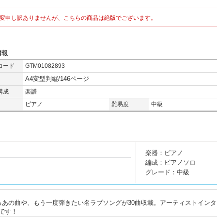
変申し訳ありませんが、こちらの商品は絶版でございます。
情報
コード
GTM01082893
A4変型判縦/146ページ
構成
楽譜
ピアノ
難易度
中級
楽器：ピアノ
編成：ピアノソロ
グレード：中級
るあの曲や、もう一度弾きたい名ラブソングが30曲収載。アーティストインタ
です！