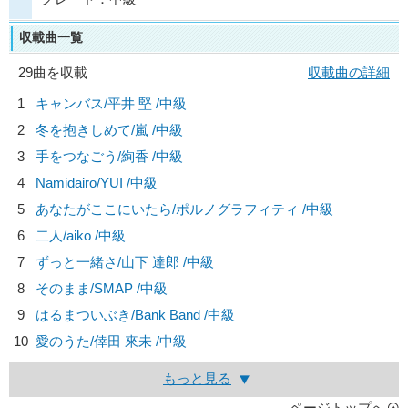
収載曲一覧
29曲を収載
収載曲の詳細
1
キャンバス/
平井 堅
/中級
2
冬を抱きしめて/
嵐
/中級
3
手をつなごう/
絢香
/中級
4
Namidairo/
YUI
/中級
5
あなたがここにいたら/
ポルノグラフィティ
/中級
6
二人/
aiko
/中級
7
ずっと一緒さ/
山下 達郎
/中級
8
そのまま/
SMAP
/中級
9
はるまついぶき/
Bank Band
/中級
10
愛のうた/
倖田 來未
/中級
もっと見る
ページトップへ