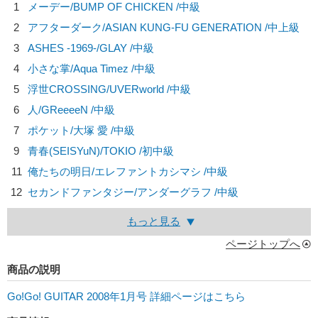
1
メーデー/
BUMP OF CHICKEN
/中級
2
アフターダーク/
ASIAN KUNG-FU GENERATION
/中上級
3
ASHES -1969-/
GLAY
/中級
4
小さな掌/
Aqua Timez
/中級
5
浮世CROSSING/
UVERworld
/中級
6
人/
GReeeeN
/中級
7
ポケット/
大塚 愛
/中級
9
青春(SEISYuN)/
TOKIO
/初中級
11
俺たちの明日/
エレファントカシマシ
/中級
12
セカンドファンタジー/
アンダーグラフ
/中級
もっと見る
ページトップへ
商品の説明
Go!Go! GUITAR 2008年1月号 詳細ページはこちら