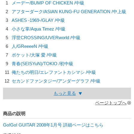
1
メーデー/
BUMP OF CHICKEN
/中級
2
アフターダーク/
ASIAN KUNG-FU GENERATION
/中上級
3
ASHES -1969-/
GLAY
/中級
4
小さな掌/
Aqua Timez
/中級
5
浮世CROSSING/
UVERworld
/中級
6
人/
GReeeeN
/中級
7
ポケット/
大塚 愛
/中級
9
青春(SEISYuN)/
TOKIO
/初中級
11
俺たちの明日/
エレファントカシマシ
/中級
12
セカンドファンタジー/
アンダーグラフ
/中級
もっと見る
ページトップへ
商品の説明
Go!Go! GUITAR 2008年1月号 詳細ページはこちら