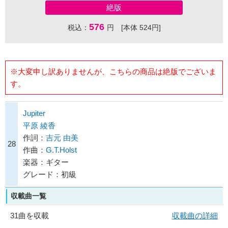
絶版
576
税込：
円 [本体 524円]
※大変申し訳ありませんが、こちらの商品は絶版でございま
す。
Jupiter
平原 綾香
作詞：
吉元 由美
28
作曲：
G.T.Holst
楽器：ギター
グレード：初級
収載曲一覧
31曲を収載
収載曲の詳細