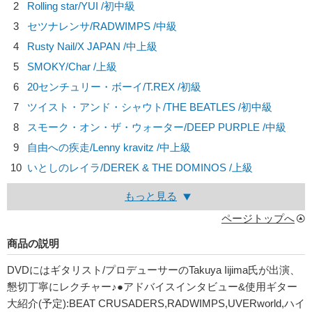
2
Rolling star/
YUI
/初中級
3
セツナレンサ/
RADWIMPS
/中級
4
Rusty Nail/
X JAPAN
/中上級
5
SMOKY/
Char
/上級
6
20センチュリー・ボーイ/
T.REX
/初級
7
ツイスト・アンド・シャウト/
THE BEATLES
/初中級
8
スモーク・オン・ザ・ウォーター/
DEEP PURPLE
/中級
9
自由への疾走/
Lenny kravitz
/中上級
10
いとしのレイラ/
DEREK & THE DOMINOS
/上級
もっと見る
ページトップへ
商品の説明
DVDにはギタリスト/プロデューサーのTakuya Iijima氏が出演、
懇切丁寧にレクチャー♪●アドバイスインタビュー&使用ギター
大紹介(予定):BEAT CRUSADERS,RADWIMPS,UVERworld,ハイ