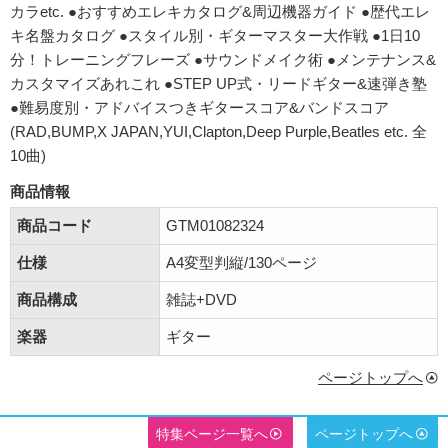
カラetc. ●おすすめエレキカタログ&周辺機器ガイド ●歴代エレ
キ名盤カタログ ●スタイル別・ギターマスター大作戦 ●1日10
分！トレーニングフレーズ ●サウンドメイク術 ●メンテナンス&
カスタマイズあれこれ ●STEP UP式・リードギター&速弾き塾
●難易度別・アドバイスつきギタースコア&バンドスコア
(RAD,BUMP,X JAPAN,YUI,Clapton,Deep Purple,Beatles etc. 全
10曲)
商品情報
商品コード
GTM01082324
仕様
A4変型判縦/130ページ
商品構成
雑誌+DVD
楽器
ギター
ページトップへ
特集ページ一覧へ
ページトップへ