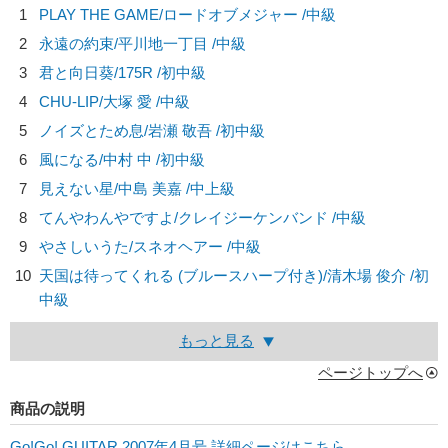
1
PLAY THE GAME/
ロードオブメジャー
/中級
2
永遠の約束/
平川地一丁目
/中級
3
君と向日葵/
175R
/初中級
4
CHU-LIP/
大塚 愛
/中級
5
ノイズとため息/
岩瀬 敬吾
/初中級
6
風になる/
中村 中
/初中級
7
見えない星/
中島 美嘉
/中上級
8
てんやわんやですよ/
クレイジーケンバンド
/中級
9
やさしいうた/
スネオヘアー
/中級
10
天国は待ってくれる (ブルースハープ付き)/
清木場 俊介
/初
中級
もっと見る
ページトップへ
商品の説明
Go!Go! GUITAR 2007年4月号 詳細ページはこちら