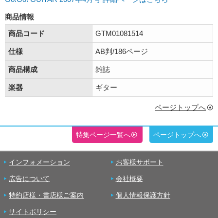
商品情報
商品コード
GTM01081514
仕様
AB判/186ページ
商品構成
雑誌
楽器
ギター
ページトップへ
特集ページ一覧へ
ページトップへ
インフォメーション
お客様サポート
広告について
会社概要
特約店様・書店様ご案内
個人情報保護方針
サイトポリシー