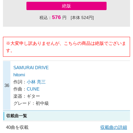
絶版
576
税込：
円 [本体 524円]
※大変申し訳ありませんが、こちらの商品は絶版でございま
す。
SAMURAI DRIVE
hitomi
作詞：
小林 亮三
36
作曲：
CUNE
楽器：ギター
グレード：初中級
収載曲一覧
40曲を収載
収載曲の詳細