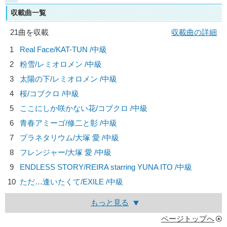
収載曲一覧
21曲を収載
収載曲の詳細
1
Real Face/
KAT-TUN
/中級
2
粉雪/
レミオロメン
/中級
3
太陽の下/
レミオロメン
/中級
4
桜/
コブクロ
/中級
5
ここにしか咲かない花/
コブクロ
/中級
6
青春アミーゴ/
修二と彰
/中級
7
プラネタリウム/
大塚 愛
/中級
8
フレンジャー/
大塚 愛
/中級
9
ENDLESS STORY/
REIRA starring YUNA ITO
/中級
10
ただ…逢いたくて/
EXILE
/中級
もっと見る
ページトップへ