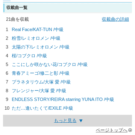
収載曲一覧
21曲を収載
収載曲の詳細
1
Real Face/
KAT-TUN
/中級
2
粉雪/
レミオロメン
/中級
3
太陽の下/
レミオロメン
/中級
4
桜/
コブクロ
/中級
5
ここにしか咲かない花/
コブクロ
/中級
6
青春アミーゴ/
修二と彰
/中級
7
プラネタリウム/
大塚 愛
/中級
8
フレンジャー/
大塚 愛
/中級
9
ENDLESS STORY/
REIRA starring YUNA ITO
/中級
10
ただ…逢いたくて/
EXILE
/中級
もっと見る
ページトップへ