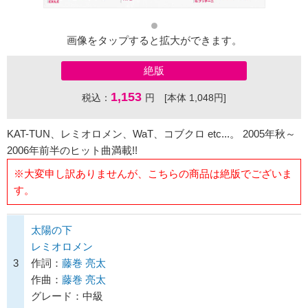
画像をタップすると拡大ができます。
絶版
1,153
税込：
円 [本体 1,048円]
KAT-TUN、レミオロメン、WaT、コブクロ etc...。 2005年秋～
2006年前半のヒット曲満載!!
※大変申し訳ありませんが、こちらの商品は絶版でございま
す。
太陽の下
レミオロメン
3
作詞：
藤巻 亮太
作曲：
藤巻 亮太
グレード：中級