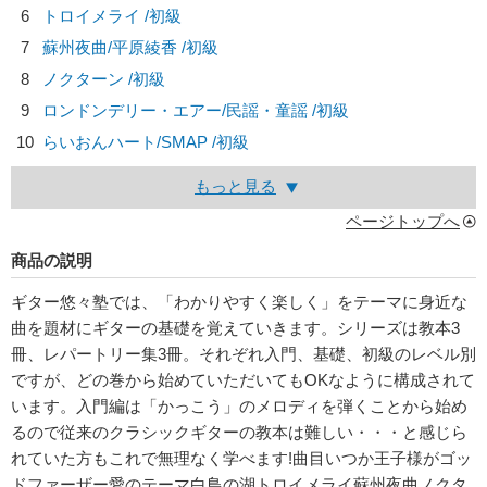
6
トロイメライ /初級
7
蘇州夜曲/
平原綾香
/初級
8
ノクターン /初級
9
ロンドンデリー・エアー/
民謡・童謡
/初級
10
らいおんハート/
SMAP
/初級
もっと見る
ページトップへ
商品の説明
ギター悠々塾では、「わかりやすく楽しく」をテーマに身近な
曲を題材にギターの基礎を覚えていきます。シリーズは教本3
冊、レパートリー集3冊。それぞれ入門、基礎、初級のレベル別
ですが、どの巻から始めていただいてもOKなように構成されて
います。入門編は「かっこう」のメロディを弾くことから始め
るので従来のクラシックギターの教本は難しい・・・と感じら
れていた方もこれで無理なく学べます!曲目いつか王子様がゴッ
ドファーザー愛のテーマ白鳥の湖トロイメライ蘇州夜曲ノクタ