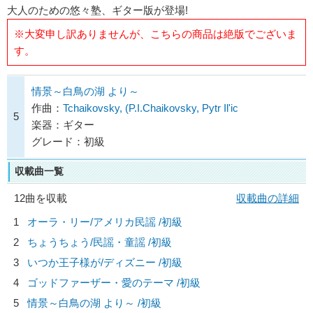
大人のための悠々塾、ギター版が登場!
※大変申し訳ありませんが、こちらの商品は絶版でございま
す。
情景～白鳥の湖 より～
作曲：
Tchaikovsky, (P.I.Chaikovsky, Pytr Il'ic
5
楽器：ギター
グレード：初級
収載曲一覧
12曲を収載
収載曲の詳細
1
オーラ・リー/
アメリカ民謡
/初級
2
ちょうちょう/
民謡・童謡
/初級
3
いつか王子様が/
ディズニー
/初級
4
ゴッドファーザー・愛のテーマ /初級
5
情景～白鳥の湖 より～ /初級