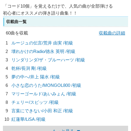
「コード10個」を覚えるだけで、人気の曲が全部弾ける
初心者にオススメの弾き語り曲集！！
収載曲一覧
60曲を収載
収載曲の詳細
1
ルージュの伝言/
荒井 由実
/初級
2
壊れかけのRadio/
徳永 英明
/初級
3
リンダリンダ/
ザ・ブルーハーツ
/初級
4
乾杯/
長渕 剛
/初級
5
夢の中へ/
井上 陽水
/初級
6
小さな恋のうた/
MONGOL800
/初級
7
マリーゴールド/
あいみょん
/初級
8
チェリー/
スピッツ
/初級
9
言葉にできない/
小田 和正
/初級
10
紅蓮華/
LiSA
/初級