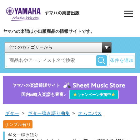
ヤマハの楽譜ほか出版商品の情報サイトです。
条件を追加
ヤマハの楽譜通販サイト
国内&輸入楽譜も豊富♪
★
★
キャンペーン実施中
ギター
>
ギター弾き語り曲集
>
オムニバス
サンプル有り
ギター弾き語り