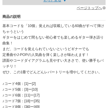
もっと見る
ページトップへ
商品の説明
基本コードを「10個」覚えれば収載している60曲がすべて弾け
ちゃうという
ギターをはじめて間もない初心者でも楽しめるギター弾き語り
曲集！
まだ、コードを覚えられていないというビギナーでも
定番曲やJ-POPの人気曲を弾く楽しさが味わえます！
譜面やコードダイアグラムも見やすい大きさで、使い勝手もバ
ッチリ！
ぜひ、この1冊でどんどんレパートリーを増やしてください。
♪コード4個：[1]ー[2]
♪コード5個：[3]ー[10]
♪コード6個：[11]ー[17]
♪コード7個：[18]ー[35]
♪コード8個：[36]ー[49]