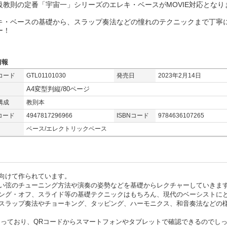
級教則の定番「宇宙一」シリーズのエレキ・ベースがMOVIE対応となり
キ・ベースの基礎から、スラップ奏法などの憧れのテクニックまで丁寧
ー！
情報
コード
GTL01101030
発売日
2023年2月14日
A4変型判縦/80ページ
構成
教則本
コード
4947817296966
ISBNコード
9784636107265
ベース/エレクトリックベース
向けて作られています。
い弦のチューニング方法や演奏の姿勢などを基礎からレクチャーしていきま
ング・オフ、スライド等の基礎テクニックはもちろん、現代のベーシストに
スラップ奏法やチョーキング、タッピング、ハーモニクス、和音奏法などの
なっており、QRコードからスマートフォンやタブレットで確認できるのでし