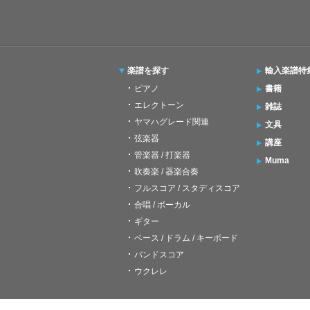
楽譜を探す
輸入楽譜特
ピアノ
書籍
エレクトーン
雑誌
ヤマハグレード関連
文具
弦楽器
講座
管楽器 / 打楽器
Muma
吹奏楽 / 器楽合奏
フルスコア / スタディスコア
合唱 / ボーカル
ギター
ベース / ドラム / キーボード
バンドスコア
ウクレレ