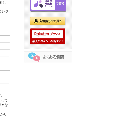
まし
にレク
す。
とって
様々な
っかり