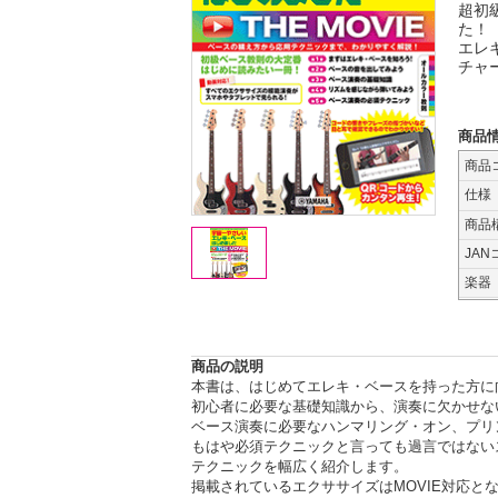
超初
た！
エレ
チャ
商品
商品
仕様
商品
JAN
楽器
商品の説明
本書は、はじめてエレキ・ベースを持った方に
初心者に必要な基礎知識から、演奏に欠かせな
ベース演奏に必要なハンマリング・オン、プリ
もはや必須テクニックと言っても過言ではない
テクニックを幅広く紹介します。
掲載されているエクササイズはMOVIE対応と