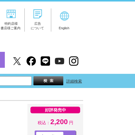
特約店様
広告
書店様ご案内
について
English
詳細検索
好評発売中
2,200
税込：
円