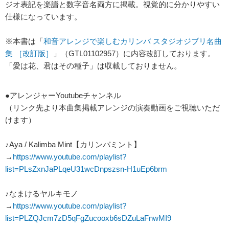
ジオ表記を楽譜と数字音名両方に掲載。視覚的に分かりやすい
仕様になっています。
※本書は「
和音アレンジで楽しむカリンバ スタジオジブリ名曲
集 ［改訂版］
」（GTL01102957）に内容改訂しております。
「愛は花、君はその種子」は収載しておりません。
●アレンジャーYoutubeチャンネル
（リンク先より本曲集掲載アレンジの演奏動画をご視聴いただ
けます）
♪Aya / Kalimba Mint【カリンバミント】
→
https://www.youtube.com/playlist?
list=PLsZxnJaPLqeU31wcDnpszsn-H1uEp6brm
♪なまけるヤルキモノ
→
https://www.youtube.com/playlist?
list=PLZQJcm7zD5qFgZucooxb6sDZuLaFnwMI9