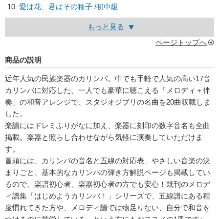
10
愛は花、君はその種子 /初中級
もっと見る
ページトップへ
商品の説明
近年人気の民族楽器のカリンバ。中でも手軽で人気の高い17音
カリンバに対応した、一人でも豪華に聴こえる「メロディ＋伴
奏」の和音アレンジで、スタジオジブリの名曲を20曲収載しま
した。
楽譜にはドレミふりがなに加え、楽器に刻印の数字音名も全曲
掲載。楽器と照らし合わせながら気軽に演奏していただけま
す。
冒頭には、カリンバの音名と五線の対応表、やさしい音楽の決
まりごと、基本的なカリンバの弾き方解説ページも掲載してい
るので、楽譜初心者、楽器初心者の方でも安心！既刊のメロデ
ィ譜集「はじめようカリンバ！」シリーズで、五線譜にある程
度慣れてきた方や、メロディ譜では物足りない、自分で和音を