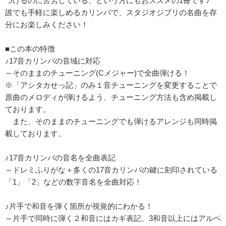
つけるのに苦労している、という方にもおススメの1冊です♪
誰でも手軽に楽しめるカリンバで、スタジオジブリの名曲を存
分にお楽しみください！
■この本の特徴
♪17音カリンバの音域に対応
～そのままのチューニング(Cメジャー)で全曲弾ける！
※「アシタカせっ記」のみ１音チューニングを変更することで
原曲のメロディが弾けるよう、チューニング方法も含め掲載し
ております。
また、そのままのチューニングでも弾けるアレンジも同時掲
載しております。
♪17音カリンバの音名を全曲表記
～ドレミふりがな＋多くの17音カリンバの鍵に刻印されている
「1」「2」などの数字音名を全曲対応！
♪片手で和音を弾く箇所が視覚的にわかる！
～片手で同時に弾く２和音にはカギ表記、3和音以上にはアルペ