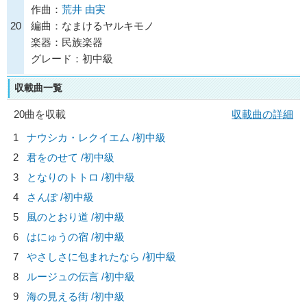
作曲：
荒井 由実
20
編曲：なまけるヤルキモノ
楽器：民族楽器
グレード：初中級
収載曲一覧
20曲を収載
収載曲の詳細
1
ナウシカ・レクイエム /初中級
2
君をのせて /初中級
3
となりのトトロ /初中級
4
さんぽ /初中級
5
風のとおり道 /初中級
6
はにゅうの宿 /初中級
7
やさしさに包まれたなら /初中級
8
ルージュの伝言 /初中級
9
海の見える街 /初中級