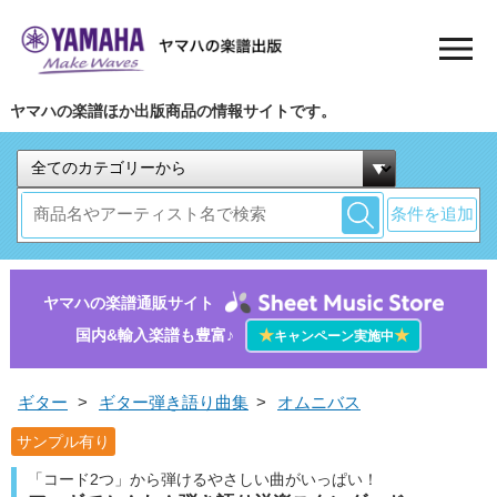
ヤマハの楽譜ほか出版商品の情報サイトです。
条件を追加
ヤマハの楽譜通販サイト
国内&輸入楽譜も豊富♪
★
★
キャンペーン実施中
ギター
>
ギター弾き語り曲集
>
オムニバス
サンプル有り
「コード2つ」から弾けるやさしい曲がいっぱい！