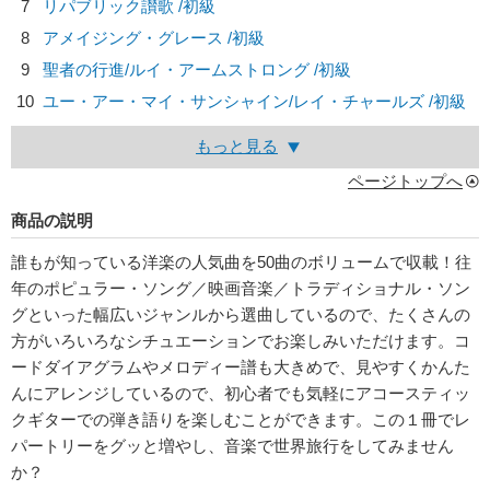
7
リパブリック讃歌 /初級
8
アメイジング・グレース /初級
9
聖者の行進/
ルイ・アームストロング
/初級
10
ユー・アー・マイ・サンシャイン/
レイ・チャールズ
/初級
もっと見る
ページトップへ
商品の説明
誰もが知っている洋楽の人気曲を50曲のボリュームで収載！往
年のポピュラー・ソング／映画音楽／トラディショナル・ソン
グといった幅広いジャンルから選曲しているので、たくさんの
方がいろいろなシチュエーションでお楽しみいただけます。コ
ードダイアグラムやメロディー譜も大きめで、見やすくかんた
んにアレンジしているので、初心者でも気軽にアコースティッ
クギターでの弾き語りを楽しむことができます。この１冊でレ
パートリーをグッと増やし、音楽で世界旅行をしてみません
か？