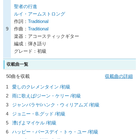
聖者の行進
ルイ・アームストロング
作詞：
Traditional
9
作曲：
Traditional
楽器：アコースティックギター
編成：弾き語り
グレード：初級
収載曲一覧
50曲を収載
収載曲の詳細
1
愛しのクレメンタイン /初級
2
雨に歌えば/
ジーン・ケリー
/初級
3
ジャンバラヤ/
ハンク・ウィリアムズ
/初級
4
ジョニー・B.グッド /初級
5
漕げよマイケル /初級
6
ハッピー・バースデイ・トゥ・ユー /初級