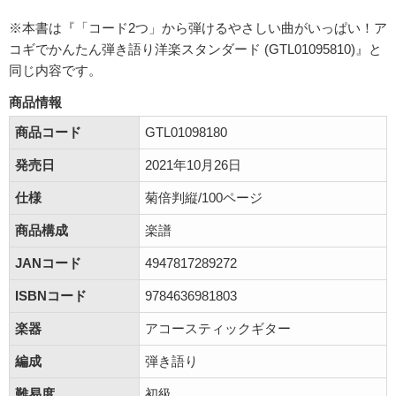
※本書は『「コード2つ」から弾けるやさしい曲がいっぱい！ア
コギでかんたん弾き語り洋楽スタンダード (GTL01095810)』と
同じ内容です。
商品情報
商品コード
GTL01098180
発売日
2021年10月26日
仕様
菊倍判縦/100ページ
商品構成
楽譜
JANコード
4947817289272
ISBNコード
9784636981803
楽器
アコースティックギター
編成
弾き語り
難易度
初級