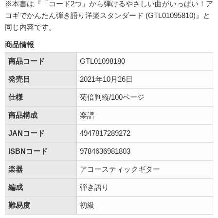
※本書は『「コード2つ」から弾けるやさしい曲がいっぱい！ア
コギでかんたん弾き語り洋楽スタンダード (GTL01095810)』と
同じ内容です。
商品情報
商品コード
GTL01098180
発売日
2021年10月26日
仕様
菊倍判縦/100ページ
商品構成
楽譜
JANコード
4947817289272
ISBNコード
9784636981803
楽器
アコースティックギター
編成
弾き語り
難易度
初級