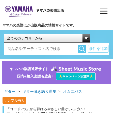
ヤマハの楽譜ほか出版商品の情報サイトです。
条件を追加
ヤマハの楽譜通販サイト
国内&輸入楽譜も豊富♪
★
★
キャンペーン実施中
ギター
>
ギター弾き語り曲集
>
オムニバス
サンプル有り
「コード2つ」から弾けるやさしい曲がいっぱい！