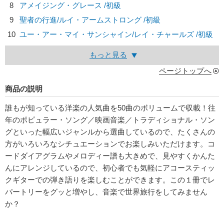
8
アメイジング・グレース /初級
9
聖者の行進/
ルイ・アームストロング
/初級
10
ユー・アー・マイ・サンシャイン/
レイ・チャールズ
/初級
もっと見る
ページトップへ
商品の説明
誰もが知っている洋楽の人気曲を50曲のボリュームで収載！往
年のポピュラー・ソング／映画音楽／トラディショナル・ソン
グといった幅広いジャンルから選曲しているので、たくさんの
方がいろいろなシチュエーションでお楽しみいただけます。コ
ードダイアグラムやメロディー譜も大きめで、見やすくかんた
んにアレンジしているので、初心者でも気軽にアコースティッ
クギターでの弾き語りを楽しむことができます。この１冊でレ
パートリーをグッと増やし、音楽で世界旅行をしてみません
か？