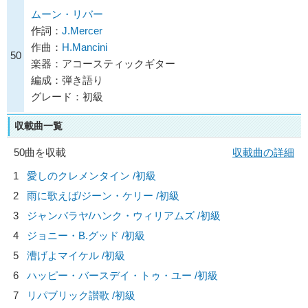
ムーン・リバー
作詞：
J.Mercer
作曲：
H.Mancini
50
楽器：アコースティックギター
編成：弾き語り
グレード：初級
収載曲一覧
50曲を収載
収載曲の詳細
1
愛しのクレメンタイン /初級
2
雨に歌えば/
ジーン・ケリー
/初級
3
ジャンバラヤ/
ハンク・ウィリアムズ
/初級
4
ジョニー・B.グッド /初級
5
漕げよマイケル /初級
6
ハッピー・バースデイ・トゥ・ユー /初級
7
リパブリック讃歌 /初級