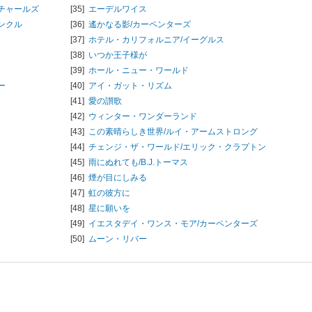
チャールズ
[35]
エーデルワイス
ンクル
[36]
遙かなる影/
カーペンターズ
[37]
ホテル・カリフォルニア/
イーグルス
[38]
いつか王子様が
[39]
ホール・ニュー・ワールド
ー
[40]
アイ・ガット・リズム
[41]
愛の讃歌
[42]
ウィンター・ワンダーランド
[43]
この素晴らしき世界/
ルイ・アームストロング
[44]
チェンジ・ザ・ワールド/
エリック・クラプトン
[45]
雨にぬれても/
B.J.トーマス
[46]
煙が目にしみる
[47]
虹の彼方に
[48]
星に願いを
[49]
イエスタデイ・ワンス・モア/
カーペンターズ
[50]
ムーン・リバー