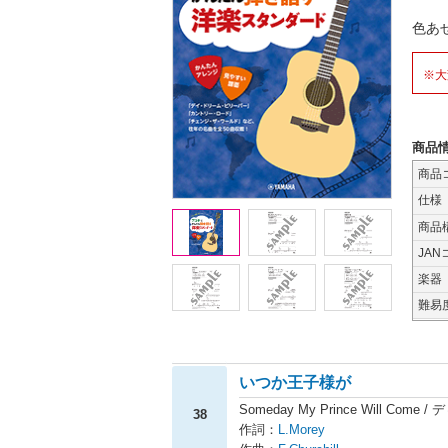
色あ
※大
商品
商品
仕様
商品
JAN
楽器
難易
いつか王子様が
Someday My Prince Will C
38
作詞：
L.Morey