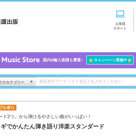
お客様
サポート
★
★
国内&輸入楽譜も豊富♪
キャンペーン実施中
てのカテゴリー
プル有り
ード2つ」から弾けるやさしい曲がいっぱい！
コギでかんたん弾き語り洋楽スタンダード