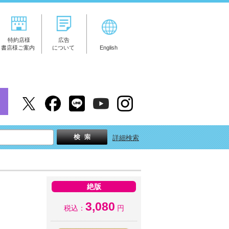
特約店様
広告
書店様ご案内
について
English
詳細検索
絶版
3,080
税込：
円