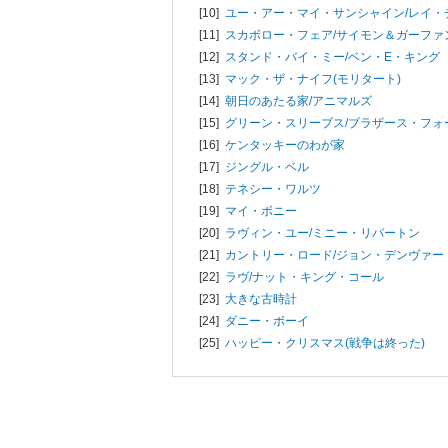
[10]
ユー・アー・マイ・サンシャイン/
レイ・
[11]
スカボロー・フェア/
サイモン＆ガーファ
[12]
スタンド・バイ・ミー/
ベン・E・キング
[13]
マック・ザ・ナイフ(モリタート)
[14]
朝日のあたる家/
アニマルズ
[15]
グリーン・スリーブス/
ブラザース・フォ
[16]
ケンタッキーのわが家
[17]
ジングル・ベル
[18]
テネシー・ワルツ
[19]
マイ・ボニー
[20]
ラヴィン・ユー/
ミニー・リパートン
[21]
カントリー・ロード/
ジョン・デンヴァー
[22]
ラヴ/
ナット・キング・コール
[23]
大きな古時計
[24]
ダニー・ボーイ
[25]
ハッピー・クリスマス(戦争は終った)