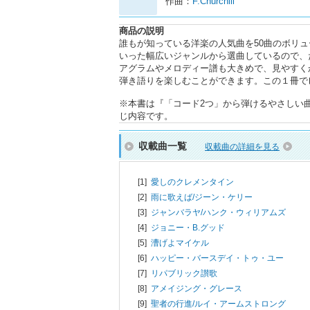
作曲：
F.Churchill
商品の説明
誰もが知っている洋楽の人気曲を50曲のボリ
いった幅広いジャンルから選曲しているので、
アグラムやメロディー譜も大きめで、見やすく
弾き語りを楽しむことができます。この１冊で
※本書は『「コード2つ」から弾けるやさしい曲が
じ内容です。
収載曲一覧
収載曲の詳細を見る
[1]
愛しのクレメンタイン
[2]
雨に歌えば/
ジーン・ケリー
[3]
ジャンバラヤ/
ハンク・ウィリアムズ
[4]
ジョニー・B.グッド
[5]
漕げよマイケル
[6]
ハッピー・バースデイ・トゥ・ユー
[7]
リパブリック讃歌
[8]
アメイジング・グレース
[9]
聖者の行進/
ルイ・アームストロング