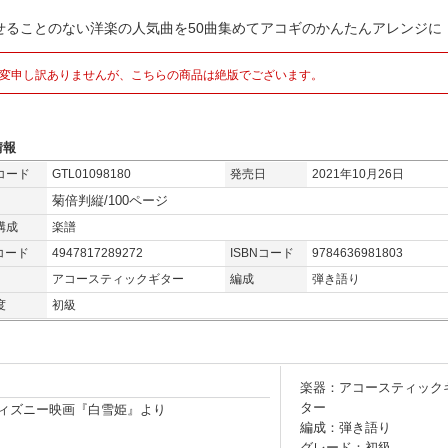
せることのない洋楽の人気曲を50曲集めてアコギのかんたんアレンジに
変申し訳ありませんが、こちらの商品は絶版でございます。
情報
コード
GTL01098180
発売日
2021年10月26日
菊倍判縦/100ページ
構成
楽譜
コード
4947817289272
ISBNコード
9784636981803
アコースティックギター
編成
弾き語り
度
初級
楽器：アコースティック
ター
ome / ディズニー映画『白雪姫』より
編成：弾き語り
グレード：初級