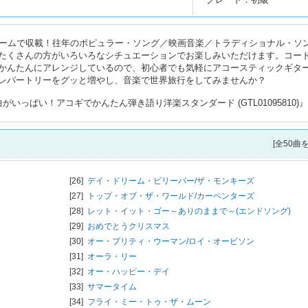
ュームで収載！往年のポピュラー・ソング／映画音楽／トラディショナル・ソ
たくさんの方がいろいろなシチュエーションでお楽しみいただけます。コー
かんたんにアレンジしているので、初心者でも気軽にアコースティックギタ
レパートリーをグッと増やし、音楽で世界旅行をしてみませんか？
いっぱい！アコギでかんたん弾き語り洋楽スタンダード (GTL01095810)
[全50曲
[26]
デイ・ドリーム・ビリーバー/
ザ・モンキーズ
[27]
トップ・オブ・ザ・ワールド/
カーペンターズ
[28]
レット・イット・ゴー～ありのままで～(エンドソング)
[29]
おめでとうクリスマス
[30]
オー・プリティ・ウーマン/
ロイ・オービソン
[31]
オーラ・リー
[32]
オー・ハッピー・デイ
[33]
サマータイム
[34]
フライ・ミー・トゥ・ザ・ムーン