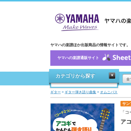
ヤマハの楽譜ほか出版商品の情報サイトです。
ヤマハの楽譜通販サイト
カテゴリから探す
全
ギター
>
ギター弾き語り曲集
>
オムニバス
サン
「コ
ア