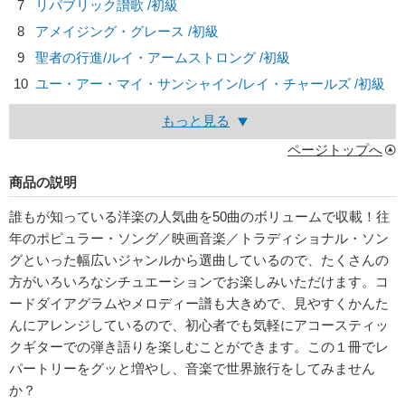
7
リパブリック讃歌 /初級
8
アメイジング・グレース /初級
9
聖者の行進/
ルイ・アームストロング
/初級
10
ユー・アー・マイ・サンシャイン/
レイ・チャールズ
/初級
もっと見る
ページトップへ
商品の説明
誰もが知っている洋楽の人気曲を50曲のボリュームで収載！往
年のポピュラー・ソング／映画音楽／トラディショナル・ソン
グといった幅広いジャンルから選曲しているので、たくさんの
方がいろいろなシチュエーションでお楽しみいただけます。コ
ードダイアグラムやメロディー譜も大きめで、見やすくかんた
んにアレンジしているので、初心者でも気軽にアコースティッ
クギターでの弾き語りを楽しむことができます。この１冊でレ
パートリーをグッと増やし、音楽で世界旅行をしてみません
か？