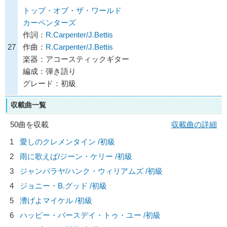
トップ・オブ・ザ・ワールド
カーペンターズ
作詞：
R.Carpenter/J.Bettis
27
作曲：
R.Carpenter/J.Bettis
楽器：アコースティックギター
編成：弾き語り
グレード：初級
収載曲一覧
50曲を収載
収載曲の詳細
1
愛しのクレメンタイン /初級
2
雨に歌えば/
ジーン・ケリー
/初級
3
ジャンバラヤ/
ハンク・ウィリアムズ
/初級
4
ジョニー・B.グッド /初級
5
漕げよマイケル /初級
6
ハッピー・バースデイ・トゥ・ユー /初級