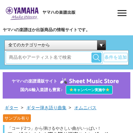
ヤマハの楽譜ほか出版商品の情報サイトです。
条件を追加
ヤマハの楽譜通販サイト
国内&輸入楽譜も豊富♪
★
★
キャンペーン実施中
ギター
>
ギター弾き語り曲集
>
オムニバス
サンプル有り
「コード2つ」から弾けるやさしい曲がいっぱい！