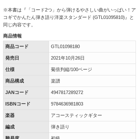
※本書は『「コード2つ」から弾けるやさしい曲がいっぱい！ア
コギでかんたん弾き語り洋楽スタンダード (GTL01095810)』と
同じ内容です。
商品情報
商品コード
GTL01098180
発売日
2021年10月26日
仕様
菊倍判縦/100ページ
商品構成
楽譜
JANコード
4947817289272
ISBNコード
9784636981803
楽器
アコースティックギター
編成
弾き語り
難易度
初級