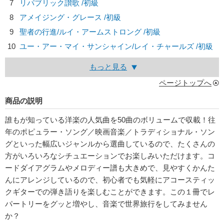
7
リパブリック讃歌 /初級
8
アメイジング・グレース /初級
9
聖者の行進/
ルイ・アームストロング
/初級
10
ユー・アー・マイ・サンシャイン/
レイ・チャールズ
/初級
もっと見る
ページトップへ
商品の説明
誰もが知っている洋楽の人気曲を50曲のボリュームで収載！往
年のポピュラー・ソング／映画音楽／トラディショナル・ソン
グといった幅広いジャンルから選曲しているので、たくさんの
方がいろいろなシチュエーションでお楽しみいただけます。コ
ードダイアグラムやメロディー譜も大きめで、見やすくかんた
んにアレンジしているので、初心者でも気軽にアコースティッ
クギターでの弾き語りを楽しむことができます。この１冊でレ
パートリーをグッと増やし、音楽で世界旅行をしてみません
か？