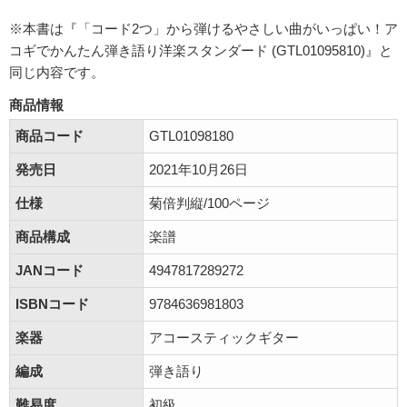
※本書は『「コード2つ」から弾けるやさしい曲がいっぱい！ア
コギでかんたん弾き語り洋楽スタンダード (GTL01095810)』と
同じ内容です。
商品情報
商品コード
GTL01098180
発売日
2021年10月26日
仕様
菊倍判縦/100ページ
商品構成
楽譜
JANコード
4947817289272
ISBNコード
9784636981803
楽器
アコースティックギター
編成
弾き語り
難易度
初級