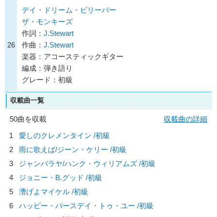
デイ・ドリーム・ビリーバー
ザ・モンキーズ
作詞：
J.Stewart
26
作曲：
J.Stewart
楽器：アコースティックギター
編成：弾き語り
グレード：初級
収載曲一覧
50曲を収載
収載曲の詳細
1
愛しのクレメンタイン /初級
2
雨に歌えば/
ジーン・ケリー
/初級
3
ジャンバラヤ/
ハンク・ウィリアムズ
/初級
4
ジョニー・B.グッド /初級
5
漕げよマイケル /初級
6
ハッピー・バースデイ・トゥ・ユー /初級