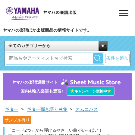
ヤマハの楽譜ほか出版商品の情報サイトです。
条件を追加
ヤマハの楽譜通販サイト
国内&輸入楽譜も豊富♪
★
★
キャンペーン実施中
ギター
>
ギター弾き語り曲集
>
オムニバス
サンプル有り
「コード2つ」から弾けるやさしい曲がいっぱい！