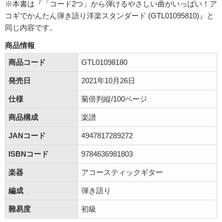
※本書は『「コード2つ」から弾けるやさしい曲がいっぱい！ア
コギでかんたん弾き語り洋楽スタンダード (GTL01095810)』と
同じ内容です。
商品情報
商品コード
GTL01098180
発売日
2021年10月26日
仕様
菊倍判縦/100ページ
商品構成
楽譜
JANコード
4947817289272
ISBNコード
9784636981803
楽器
アコースティックギター
編成
弾き語り
難易度
初級