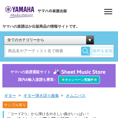
ヤマハの楽譜ほか出版商品の情報サイトです。
条件を追加
ヤマハの楽譜通販サイト
国内&輸入楽譜も豊富♪
★
★
キャンペーン実施中
ギター
>
ギター弾き語り曲集
>
オムニバス
サンプル有り
「コード2つ」から弾けるやさしい曲がいっぱい！