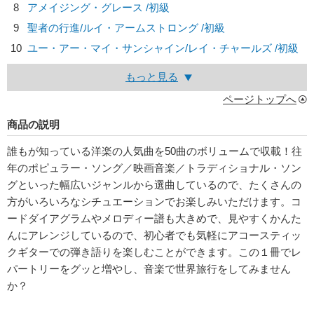
8
アメイジング・グレース /初級
9
聖者の行進/
ルイ・アームストロング
/初級
10
ユー・アー・マイ・サンシャイン/
レイ・チャールズ
/初級
もっと見る
ページトップへ
商品の説明
誰もが知っている洋楽の人気曲を50曲のボリュームで収載！往
年のポピュラー・ソング／映画音楽／トラディショナル・ソン
グといった幅広いジャンルから選曲しているので、たくさんの
方がいろいろなシチュエーションでお楽しみいただけます。コ
ードダイアグラムやメロディー譜も大きめで、見やすくかんた
んにアレンジしているので、初心者でも気軽にアコースティッ
クギターでの弾き語りを楽しむことができます。この１冊でレ
パートリーをグッと増やし、音楽で世界旅行をしてみません
か？