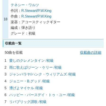
テネシー・ワルツ
作詞：
R.Stewart/P.W.King
作曲：
R.Stewart/P.W.King
18
楽器：アコースティックギター
編成：弾き語り
グレード：初級
収載曲一覧
50曲を収載
収載曲の詳細
1
愛しのクレメンタイン /初級
2
雨に歌えば/
ジーン・ケリー
/初級
3
ジャンバラヤ/
ハンク・ウィリアムズ
/初級
4
ジョニー・B.グッド /初級
5
漕げよマイケル /初級
6
ハッピー・バースデイ・トゥ・ユー /初級
7
リパブリック讃歌 /初級