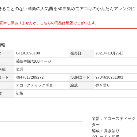
せることのない洋楽の人気曲を50曲集めてアコギのかんたんアレンジに
変申し訳ありませんが、こちらの商品は絶版でございます。
情報
コード
GTL01098180
発売日
2021年10月26日
菊倍判縦/100ページ
構成
楽譜
コード
4947817289272
ISBNコード
9784636981803
アコースティックギター
編成
弾き語り
度
初級
楽器：アコースティック
ター
編成：弾き語り
グレード：初級