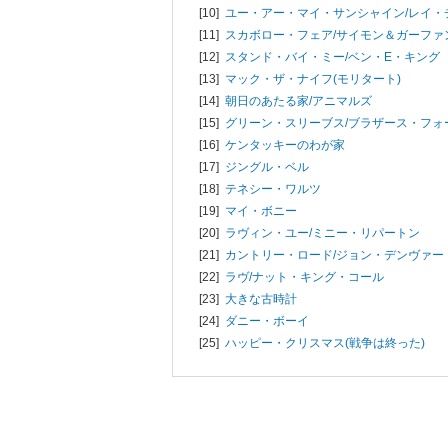
[10]
ユー・アー・マイ・サンシャイン/
レイ・
[11]
スカボロー・フェア/
サイモン＆ガーファ
[12]
スタンド・バイ・ミー/
ベン・E・キング
[13]
マック・ザ・ナイフ(モリタート)
[14]
朝日のあたる家/
アニマルズ
[15]
グリーン・スリーブス/
ブラザース・フォ
[16]
ケンタッキーのわが家
[17]
ジングル・ベル
[18]
テネシー・ワルツ
[19]
マイ・ボニー
[20]
ラヴィン・ユー/
ミニー・リパートン
[21]
カントリー・ロード/
ジョン・デンヴァー
[22]
ラヴ/
ナット・キング・コール
[23]
大きな古時計
[24]
ダニー・ボーイ
[25]
ハッピー・クリスマス(戦争は終った)