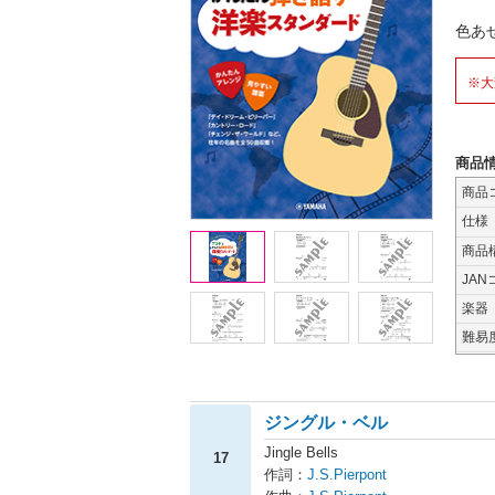
色あ
※大
商品
商品
仕様
商品
JAN
楽器
難易
ジングル・ベル
Jingle Bells
17
作詞：
J.S.Pierpont