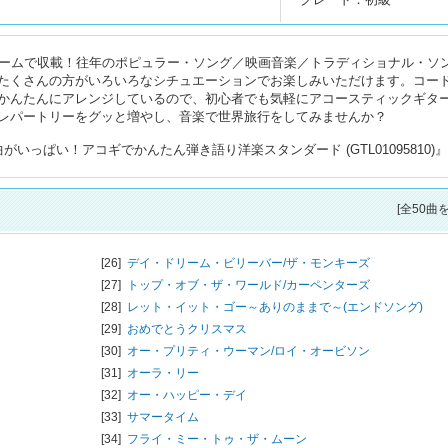
ュームで収載！往年のポピュラー・ソング／映画音楽／トラディショナル・ソ
たくさんの方がいろいろなシチュエーションでお楽しみいただけます。コー
かんたんにアレンジしているので、初心者でも気軽にアコースティックギタ
レパートリーをグッと増やし、音楽で世界旅行をしてみませんか？
いっぱい！アコギでかんたん弾き語り洋楽スタンダード (GTL01095810)
[全50曲
[26]
デイ・ドリーム・ビリーバー/
ザ・モンキーズ
[27]
トップ・オブ・ザ・ワールド/
カーペンターズ
[28]
レット・イット・ゴー～ありのままで～(エンドソング)
[29]
おめでとうクリスマス
[30]
オー・プリティ・ウーマン/
ロイ・オービソン
[31]
オーラ・リー
[32]
オー・ハッピー・デイ
[33]
サマータイム
[34]
フライ・ミー・トゥ・ザ・ムーン