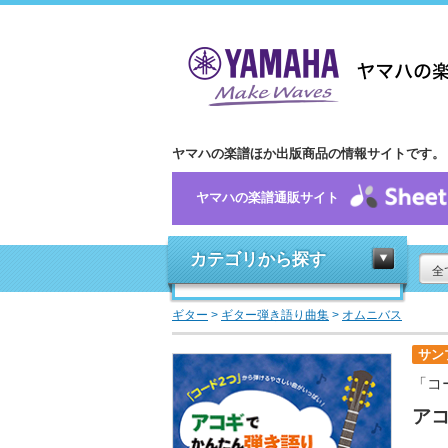
ヤマハの楽譜ほか出版商品の情報サイトです。
ヤマハの楽譜通販サイト
カテゴリから探す
全
ギター
>
ギター弾き語り曲集
>
オムニバス
サン
「コ
ア