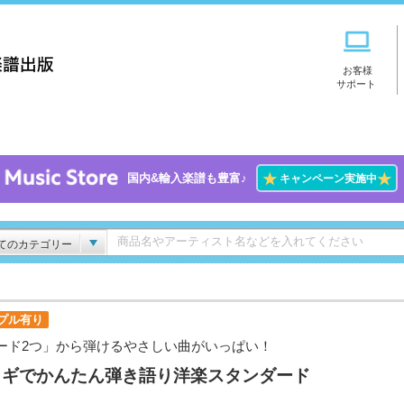
お客様
サポート
★
★
国内&輸入楽譜も豊富♪
キャンペーン実施中
てのカテゴリー
プル有り
ード2つ」から弾けるやさしい曲がいっぱい！
コギでかんたん弾き語り洋楽スタンダード