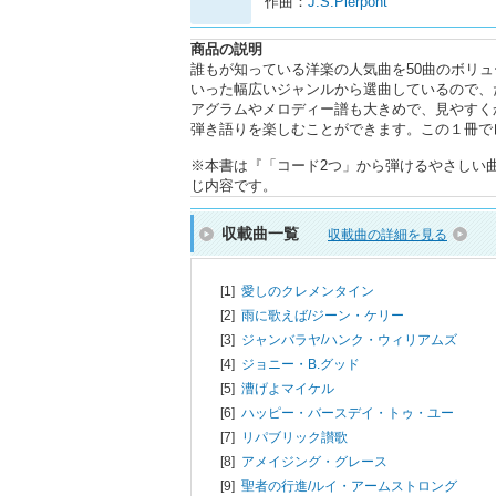
作曲：
J.S.Pierpont
商品の説明
誰もが知っている洋楽の人気曲を50曲のボリ
いった幅広いジャンルから選曲しているので、
アグラムやメロディー譜も大きめで、見やすく
弾き語りを楽しむことができます。この１冊で
※本書は『「コード2つ」から弾けるやさしい曲が
じ内容です。
収載曲一覧
収載曲の詳細を見る
[1]
愛しのクレメンタイン
[2]
雨に歌えば/
ジーン・ケリー
[3]
ジャンバラヤ/
ハンク・ウィリアムズ
[4]
ジョニー・B.グッド
[5]
漕げよマイケル
[6]
ハッピー・バースデイ・トゥ・ユー
[7]
リパブリック讃歌
[8]
アメイジング・グレース
[9]
聖者の行進/
ルイ・アームストロング