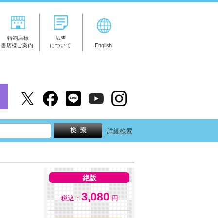
特約店様
広告
書店様ご案内
について
English
詳細検索
絶版
3,080
税込：
円