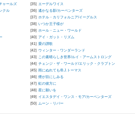
チャールズ
[35]
エーデルワイス
ンクル
[36]
遙かなる影/
カーペンターズ
[37]
ホテル・カリフォルニア/
イーグルス
[38]
いつか王子様が
[39]
ホール・ニュー・ワールド
ー
[40]
アイ・ガット・リズム
[41]
愛の讃歌
[42]
ウィンター・ワンダーランド
[43]
この素晴らしき世界/
ルイ・アームストロング
[44]
チェンジ・ザ・ワールド/
エリック・クラプトン
[45]
雨にぬれても/
B.J.トーマス
[46]
煙が目にしみる
[47]
虹の彼方に
[48]
星に願いを
[49]
イエスタデイ・ワンス・モア/
カーペンターズ
[50]
ムーン・リバー