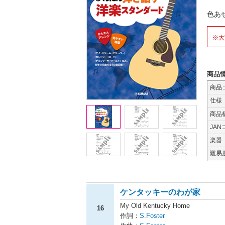
色あ
※大
商品
商品
仕様
商品
JAN
楽器
難易
ケンタッキーのわが家
My Old Kentucky Home
16
作詞：
S.Foster