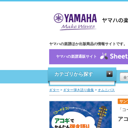
ヤマハの楽譜ほか出版商品の情報サイトです。
ヤマハの楽譜通販サイト
カテゴリから探す
全
ギター
>
ギター弾き語り曲集
>
オムニバス
サン
「コ
ア