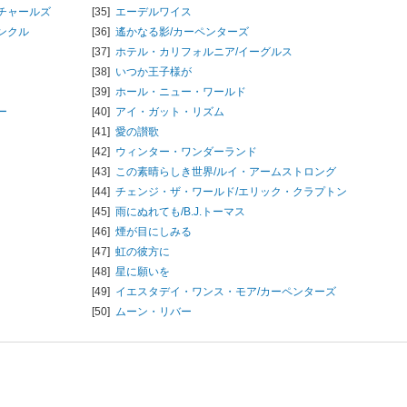
チャールズ
[35]
エーデルワイス
ンクル
[36]
遙かなる影/
カーペンターズ
[37]
ホテル・カリフォルニア/
イーグルス
[38]
いつか王子様が
[39]
ホール・ニュー・ワールド
ー
[40]
アイ・ガット・リズム
[41]
愛の讃歌
[42]
ウィンター・ワンダーランド
[43]
この素晴らしき世界/
ルイ・アームストロング
[44]
チェンジ・ザ・ワールド/
エリック・クラプトン
[45]
雨にぬれても/
B.J.トーマス
[46]
煙が目にしみる
[47]
虹の彼方に
[48]
星に願いを
[49]
イエスタデイ・ワンス・モア/
カーペンターズ
[50]
ムーン・リバー