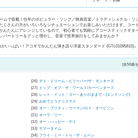
ュームで収載！往年のポピュラー・ソング／映画音楽／トラディショナル・ソ
たくさんの方がいろいろなシチュエーションでお楽しみいただけます。コー
かんたんにアレンジしているので、初心者でも気軽にアコースティックギタ
レパートリーをグッと増やし、音楽で世界旅行をしてみませんか？
いっぱい！アコギでかんたん弾き語り洋楽スタンダード (GTL01095810)
[全50曲
[26]
デイ・ドリーム・ビリーバー/
ザ・モンキーズ
[27]
トップ・オブ・ザ・ワールド/
カーペンターズ
[28]
レット・イット・ゴー～ありのままで～(エンドソング)
[29]
おめでとうクリスマス
[30]
オー・プリティ・ウーマン/
ロイ・オービソン
[31]
オーラ・リー
[32]
オー・ハッピー・デイ
[33]
サマータイム
[34]
フライ・ミー・トゥ・ザ・ムーン