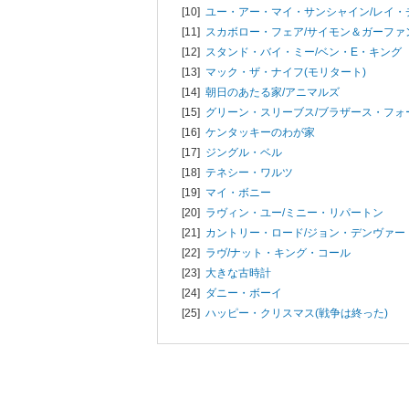
[10]
ユー・アー・マイ・サンシャイン/
レイ・
[11]
スカボロー・フェア/
サイモン＆ガーファ
[12]
スタンド・バイ・ミー/
ベン・E・キング
[13]
マック・ザ・ナイフ(モリタート)
[14]
朝日のあたる家/
アニマルズ
[15]
グリーン・スリーブス/
ブラザース・フォ
[16]
ケンタッキーのわが家
[17]
ジングル・ベル
[18]
テネシー・ワルツ
[19]
マイ・ボニー
[20]
ラヴィン・ユー/
ミニー・リパートン
[21]
カントリー・ロード/
ジョン・デンヴァー
[22]
ラヴ/
ナット・キング・コール
[23]
大きな古時計
[24]
ダニー・ボーイ
[25]
ハッピー・クリスマス(戦争は終った)