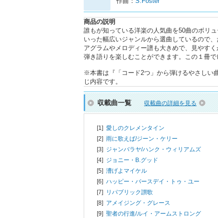
作曲：
S.Foster
商品の説明
誰もが知っている洋楽の人気曲を50曲のボリ
いった幅広いジャンルから選曲しているので、
アグラムやメロディー譜も大きめで、見やすく
弾き語りを楽しむことができます。この１冊で
※本書は『「コード2つ」から弾けるやさしい曲が
じ内容です。
収載曲一覧
収載曲の詳細を見る
[1]
愛しのクレメンタイン
[2]
雨に歌えば/
ジーン・ケリー
[3]
ジャンバラヤ/
ハンク・ウィリアムズ
[4]
ジョニー・B.グッド
[5]
漕げよマイケル
[6]
ハッピー・バースデイ・トゥ・ユー
[7]
リパブリック讃歌
[8]
アメイジング・グレース
[9]
聖者の行進/
ルイ・アームストロング