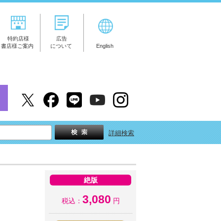
特約店様
広告
書店様ご案内
について
English
詳細検索
絶版
3,080
税込：
円