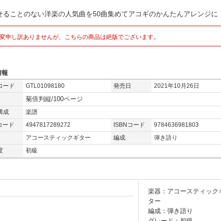
せることのない洋楽の人気曲を50曲集めてアコギのかんたんアレンジに
変申し訳ありませんが、こちらの商品は絶版でございます。
情報
コード
GTL01098180
発売日
2021年10月26日
菊倍判縦/100ページ
構成
楽譜
コード
4947817289272
ISBNコード
9784636981803
アコースティックギター
編成
弾き語り
度
初級
楽器：アコースティック
ター
編成：弾き語り
グレード：初級