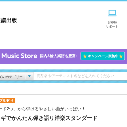
お客様
サポート
★
★
国内&輸入楽譜も豊富♪
キャンペーン実施中
てのカテゴリー
プル有り
ード2つ」から弾けるやさしい曲がいっぱい！
コギでかんたん弾き語り洋楽スタンダード