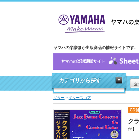
ヤマハの楽譜ほか出版商品の情報サイトです。
ヤマハの楽譜通販サイト
カテゴリから探す
全
ギター
>
ギタースコア
CD
ク
付】