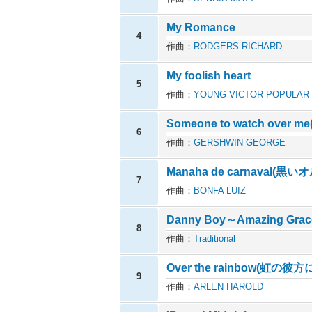
My Romance
4
作曲：
RODGERS RICHARD
My foolish heart
5
作曲：
YOUNG VICTOR POPULAR
Someone to watch ove
6
作曲：
GERSHWIN GEORGE
Manaha de carnaval(黒い
7
作曲：
BONFA LUIZ
Danny Boy～Amazing Grac
8
作曲：
Traditional
Over the rainbow(虹の彼方
9
作曲：
ARLEN HAROLD