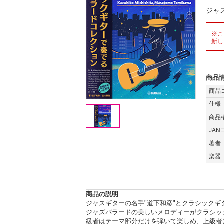
ジャ
※こ
新し
商品
商品
仕様
商品
JAN
著者
楽器
商品の説明
ジャスギターの名手"道下和彦"とクラシックギ
ジャズバラードの美しいメロディーがクラシッ
級者はテーマ部分だけを弾いて楽しめ、上級者