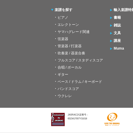
楽譜を探す
輸入楽譜特
ピアノ
書籍
エレクトーン
雑誌
ヤマハグレード関連
文具
弦楽器
講座
管楽器 / 打楽器
Muma
吹奏楽 / 器楽合奏
フルスコア / スタディスコア
合唱 / ボーカル
ギター
ベース / ドラム / キーボード
バンドスコア
ウクレレ
JASRAC許諾番号：
6523417007Y31018